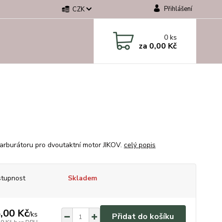
Přihlášení
CZK
0
ks
za
0,00 Kč
karburátoru pro dvoutaktní motor JIKOV.
celý popis
tupnost
Skladem
,00 Kč
/
ks
Přidat do košíku