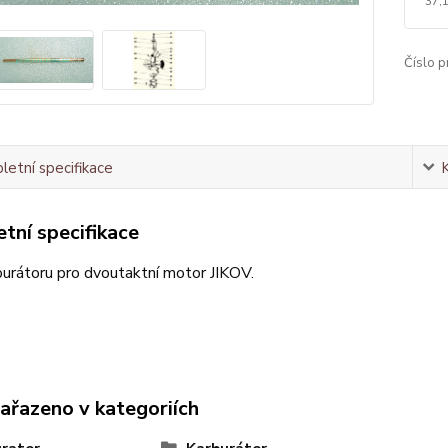
37,
Číslo p
etní specifikace
tní specifikace
burátoru pro dvoutaktní motor JIKOV.
zařazeno v kategoriích