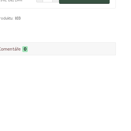
19 Kč
bez DPH
roduktu:
l03
Komentáře
0