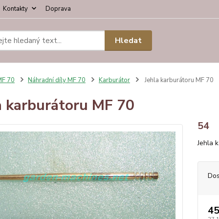
Kontakty
Doprava
Hledat
MF 70
Náhradní díly MF 70
Karburátor
Jehla karburátoru MF 70
a karburátoru MF 70
54
Jehla 
Dos
45