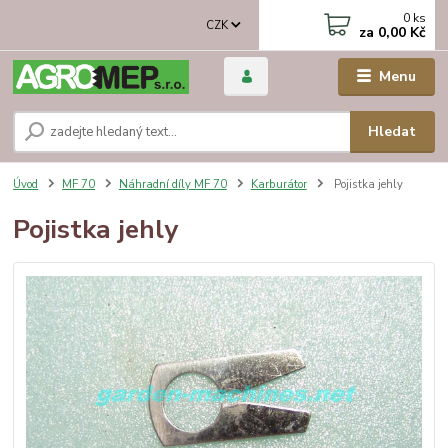
0
ks
CZK
za
0,00 Kč
Menu
Hledat
Úvod
MF 70
Náhradní díly MF 70
Karburátor
Pojistka jehly
Pojistka jehly