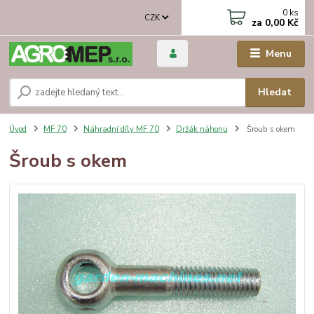
0
ks
CZK
za
0,00 Kč
Menu
Hledat
Úvod
MF 70
Náhradní díly MF 70
Držák náhonu
Šroub s okem
Šroub s okem