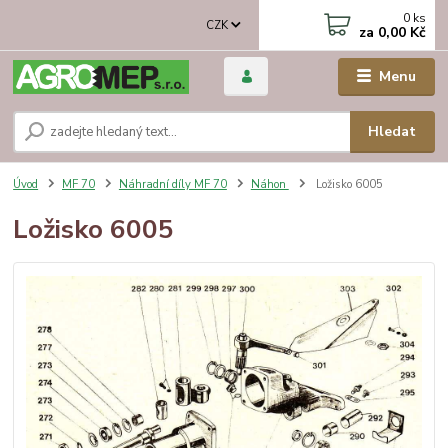
0
ks
CZK
za
0,00 Kč
Menu
Hledat
Úvod
MF 70
Náhradní díly MF 70
Náhon
Ložisko 6005
Ložisko 6005