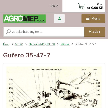
0
ks
CZK
za
0,00 Kč
Menu
Hledat
Úvod
MF 70
Náhradní díly MF 70
Náhon
Gufero 35-47-7
Gufero 35-47-7