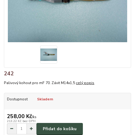
242
Palivový kohout pro mF 70. Závit M14x1,5
celý popis
Dostupnost
Skladem
258,00 Kč
/
ks
213,22 Kč
bez DPH
Přidat do košíku