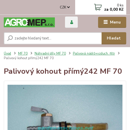
0
ks
CZK
za
0,00 Kč
Menu
Hledat
Úvod
MF 70
Náhradní díly MF 70
Palivová nádrž+vzduch. filtr
Palivový kohout přímý242 MF 70
Palivový kohout přímý242 MF 70