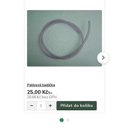
Palivová hadička
Těsnění ko
25,00 Kč
5,00 Kč
/
ks
/
k
20,66 Kč
bez DPH
4,13 Kč
bez 
Přidat do košíku