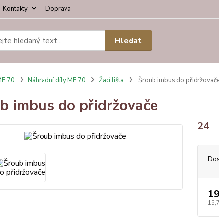
Kontakty
Doprava
Hledat
MF 70
Náhradní díly MF 70
Žací lišta
Šroub imbus do přidržovač
b imbus do přidržovače
24
Dos
19
15,