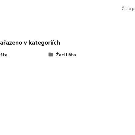
Číslo p
zařazeno v kategoriích
išta
Žací lišta