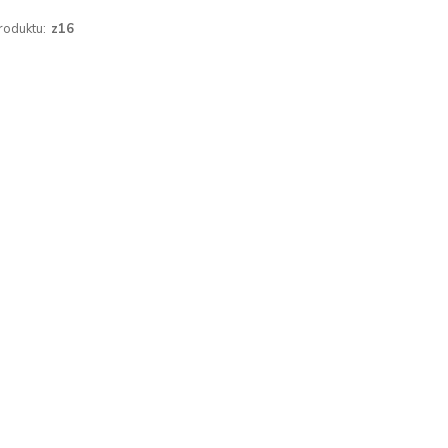
roduktu:
z16