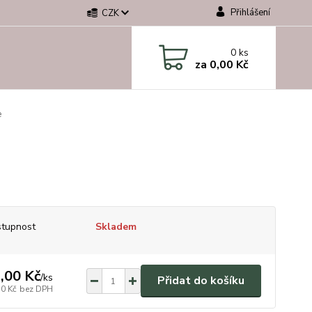
Přihlášení
CZK
0
ks
za
0,00 Kč
e
tupnost
Skladem
,00 Kč
/
ks
Přidat do košíku
70 Kč
bez DPH