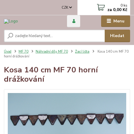
0
ks
CZK
za
0,00 Kč
Menu
Hledat
Úvod
MF 70
Náhradní díly MF 70
Žací lišta
Kosa 140 cm MF 70
horní drážkování
Kosa 140 cm MF 70 horní
drážkování