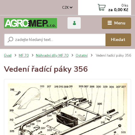
0
ks
CZK
za
0,00 Kč
Menu
Hledat
Úvod
MF 70
Náhradní díly MF 70
Ostatní
Vedení řadící páky 356
Vedení řadící páky 356