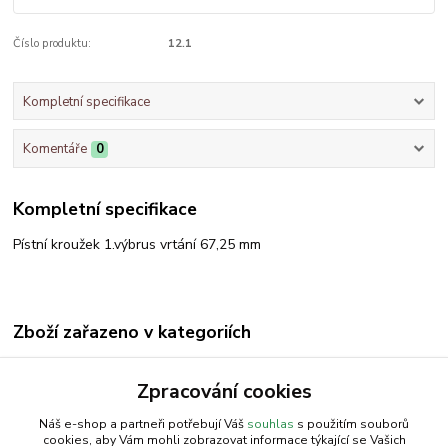
Číslo produktu:
12.1
Kompletní specifikace
Komentáře
0
Kompletní specifikace
Pístní kroužek 1.výbrus vrtání 67,25 mm
Zboží zařazeno v kategoriích
Válec,píst,klikové ústrojí
Zpracování cookies
Válec, píst, klikovka
Náš e-shop a partneři potřebují Váš
souhlas
s použitím souborů
cookies, aby Vám mohli zobrazovat informace týkající se Vašich