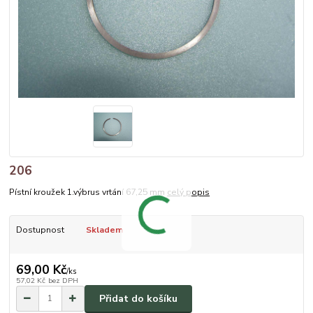
206
Pístní kroužek 1.výbrus vrtání 67,25 mm
celý popis
Dostupnost
Skladem
69,00 Kč
/
ks
57,02 Kč
bez DPH
Přidat do košíku