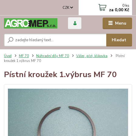
0
ks
CZK
za
0,00 Kč
Menu
Hledat
Úvod
MF 70
Náhradní díly MF 70
Válec, píst, klikovka
Pístní
kroužek 1.výbrus MF 70
Pístní kroužek 1.výbrus MF 70