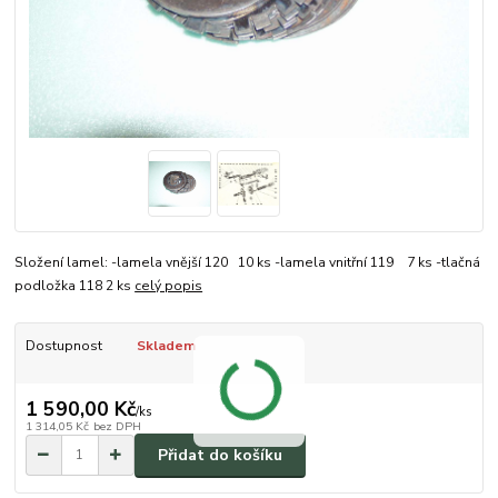
Složení lamel: -lamela vnější 120 10 ks -lamela vnitřní 119 7 ks -tlačná
podložka 118 2 ks
celý popis
Dostupnost
Skladem
1 590,00 Kč
/
ks
1 314,05 Kč
bez DPH
Přidat do košíku