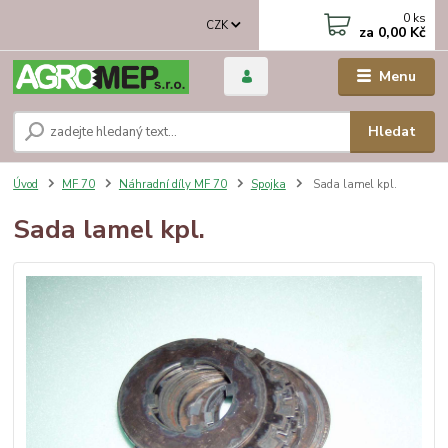
0
ks
CZK
za
0,00 Kč
Menu
Hledat
Úvod
MF 70
Náhradní díly MF 70
Spojka
Sada lamel kpl.
Sada lamel kpl.