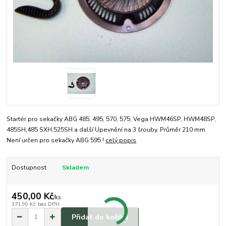
Startér pro sekačky ABG 485, 495, 570, 575, Vega HWM46SP, HWM48SP,
485SH,485 SXH,525SH a další Upevnění na 3 šrouby. Průměr 210 mm
Není určen pro sekačky ABG 595 !
celý popis
Dostupnost
Skladem
450,00 Kč
/
ks
371,90 Kč
bez DPH
Přidat do košíku