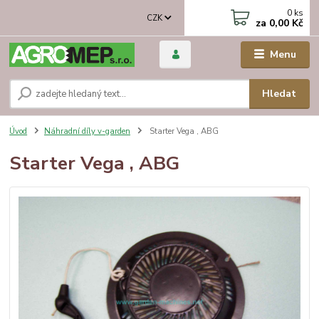
0
ks
CZK
za
0,00 Kč
Menu
Hledat
Úvod
Náhradní díly v-garden
Starter Vega , ABG
Starter Vega , ABG