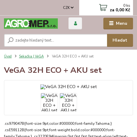
0
ks
CZK
za
0,00 Kč
Menu
Hledat
Úvod
Sekačka | VeGA
VeGA 32H ECO + AKU set
VeGA 32H ECO + AKU set
.cs979047B{font-size:9pt;color:#000000;font-family:Tahoma;}
.csE59112B{font-size:9pt;font-weight:bold;color:#000000;font-
family:Tahoma;} .cs3270F94{margin:0pt 0pt 0pt 0pt;text-align:left;text-