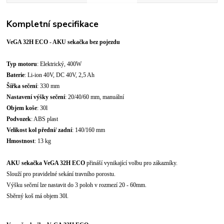
Kompletní specifikace
VeGA 32H ECO - AKU sekačka bez pojezdu
Typ motoru
: Elektrický, 400W
Baterie
: Li-ion 40V, DC 40V, 2,5 Ah
Šířka sečení
: 330 mm
Nastavení výšky sečení
: 20/40/60 mm, manuální
Objem koše
: 30l
Podvozek
: ABS plast
Velikost kol přední/ zadní
: 140/160 mm
Hmostnost
: 13 kg
AKU sekačka VeGA 32H ECO
přináší vynikající volbu pro zákazníky.
Slouží pro pravidelné sekání travního porostu.
Výšku sečení lze nastavit do 3 poloh v rozmezí 20 - 60mm.
Sběrný koš má objem 30l.