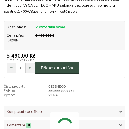
indent:0pt} VeGA 32H ECO - AKU sekačka bez pojezdu Typ motoru:
Elektrický, 400WBaterie: Li-ion 4...
celý popis
Dostupnost
V externím skladu
Cena před
5 490,00 Kč
slevou
5 490,00 Kč
4 537,19 Kč
bez DPH
Přidat do košíku
Číslo produktu:
0132HECO
EAN kód:
8595557907756
Výrobce:
VEGA
Kompletní specifikace
Komentáře
0