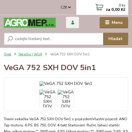
0
ks
CZK
za
0,00 Kč
Menu
Hledat
Úvod
Sekačka | VeGA
VeGA 752 SXH DOV 5in1
VeGA 752 SXH DOV 5in1
Travní sekačka VeGA 752 SXH DOV 5in1 s pojezdemVlastní pojezd: ANO
Typ motoru: 6 PS, BS 750, DOV, 4-takt Startování: Ruční, tahací startér
Max. výkon motoru *: 3600 rpm, 6 PS Výkon motoru **: 3060 rpm, 5 PS, 9,5