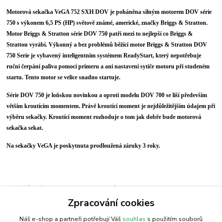
Motorová sekačka VeGA 752 SXH DOV je poháněna silným motorem DOV série
750 s výkonem 6,5 PS (HP) světově známé, americké, značky Briggs & Stratton.
Motor Briggs & Stratton série DOV 750 patří mezi to nejlepší co Briggs &
Stratton vyrábí. Výkonný a bez problémů běžící motor Briggs & Stratton DOV
750 Serie je vybavený inteligentním systémem ReadyStart, který nepotřebuje
ruční čerpání paliva pomocí primeru a ani nastavení sytiče motoru při studeném
startu. Tento motor se velice snadno startuje.
Série DOV 750 je loňskou novinkou a oproti modelu DOV 700 se liší především
větším kroutícím momentem. Právě kroutící moment je nejdůležitějším údajem při
výběru sekačky. Kroutící moment rozhoduje o tom jak dobře bude motorová
sekačka sekat.
Na sekačky VeGA je poskytnuta prodloužená záruky 3 roky.
Zboží zařazeno v kategoriích
Zpracování cookies
Sekačka | VeGA
Náš e-shop a partneři potřebují Váš
souhlas
s použitím souborů