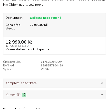
Nm Objem nádr...
celý popis
Dostupnost
Dočasně nedostupné
Cena před
12 990,00 Kč
slevou
12 990,00 Kč
10 735,54 Kč
bez DPH
Momentálně není k dispozici
Číslo produktu:
01752SXHDOV
EAN kód:
8595557904489
Výrobce:
VEGA
Kompletní specifikace
Komentáře
0