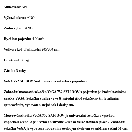
Mulčování:
ANO
Výhoz bokem:
ANO
Zadní výhoz:
ANO
Rychlost pojezdu:
4,0 km/h
Velikost kol:
přední/zadní 205/280 mm
Hmotnost:
36 kg
Záruka 3 roky
VeGA 752 SH DOV 5in1 motorová sekačka s pojezdem
Zahradní motorová sekačka VeGA 752 SXH DOV s pojezdem je letošní novinkou
značky VeGA. Sekačka vyniká ve vyšší střední třídě sekaček svým kvalitním
zpracováním, výbavou a stejně tak i designem.
Motorová sekačka VeGA 752 SXH DOV je univerzální sekačka s vysokou
kapacitou sekání a je určena na středně velké až velké travnaté plochy. Zahradní
sekačka VeGA je vybavena robustním ocelovým skeletem se záběrem sečení 51 cm.