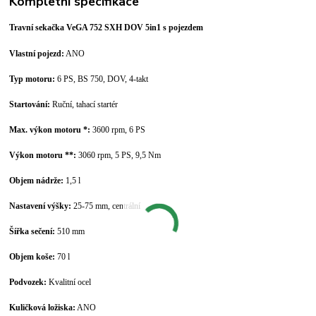
Kompletní specifikace
Travní sekačka VeGA 752 SXH DOV 5in1 s pojezdem
Vlastní pojezd:
ANO
Typ motoru:
6 PS, BS 750, DOV, 4-takt
Startování:
Ruční, tahací startér
Max. výkon motoru *:
3600 rpm, 6 PS
Výkon motoru **:
3060 rpm, 5 PS, 9,5 Nm
Objem nádrže:
1,5 l
Nastavení výšky:
25-75 mm, centrální
Šířka sečení:
510 mm
Objem koše:
70 l
Podvozek:
Kvalitní ocel
Kuličková ložiska:
ANO