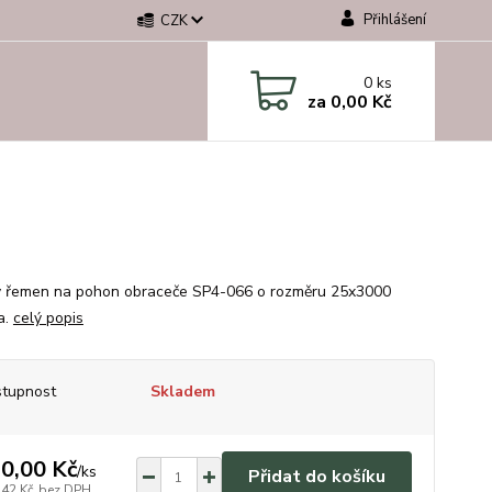
Přihlášení
CZK
0
ks
za
0,00 Kč
ý řemen na pohon obraceče SP4-066 o rozměru 25x3000
a.
celý popis
tupnost
Skladem
0,00 Kč
/
ks
Přidat do košíku
,42 Kč
bez DPH