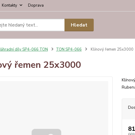
Kontakty
Doprava
Hledat
áhradní díly SP4-066 TON
TON SP4-066
Klínový řemen 25x3000
ový řemen 25x3000
Klínov
Ruben
Dos
81
669