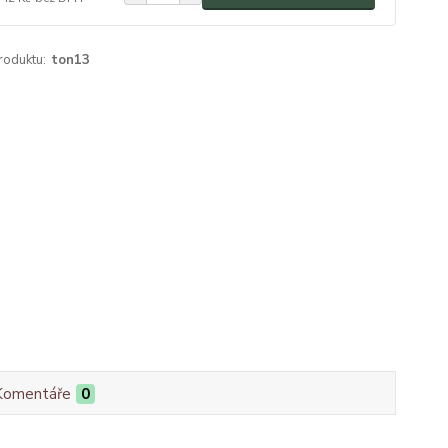
roduktu:
ton13
Komentáře
0