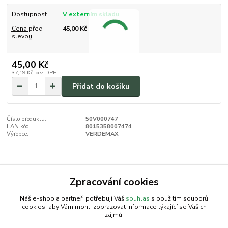
Dostupnost
V externím skladu
Cena před
45,00 Kč
slevou
45,00 Kč
37,19 Kč
bez DPH
Přidat do košíku
Číslo produktu:
50V000747
EAN kód:
8015358007474
Výrobce:
VERDEMAX
Zboží zařazeno v kategoriích
Zpracování cookies
VERDEMAX | AKU program
Náš e-shop a partneři potřebují Váš
souhlas
s použitím souborů
cookies, aby Vám mohli zobrazovat informace týkající se Vašich
zájmů.