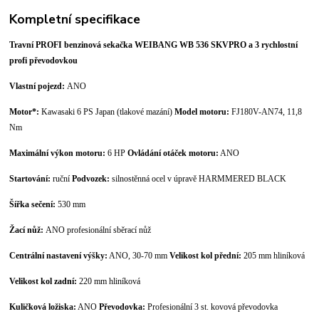
Kompletní specifikace
Travní PROFI benzinová sekačka WEIBANG WB 536 SKVPRO a 3 rychlostní
profi převodovkou
Vlastní pojezd:
ANO
Motor*:
Kawasaki 6 PS Japan (tlakové mazání)
Model motoru:
FJ180V-AN74, 11,8
Nm
Maximální výkon motoru:
6 HP
Ovládání otáček motoru:
ANO
Startování:
ruční
Podvozek:
silnostěnná ocel v úpravě HARMMERED BLACK
Šířka sečení:
530 mm
Žací nůž:
ANO profesionální sběrací nůž
Centrální nastavení výšky:
ANO, 30-70 mm
Velikost kol přední:
205 mm hliníková
Velikost kol zadní:
220 mm hliníková
Kuličková ložiska:
ANO
Převodovka:
Profesionální 3 st. kovová převodovka