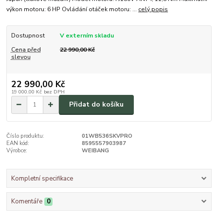
výkon motoru: 6 HP Ovládání otáček motoru: ...
celý popis
Dostupnost
V externím skladu
Cena před
22 990,00 Kč
slevou
22 990,00 Kč
19 000,00 Kč
bez DPH
Přidat do košíku
Číslo produktu:
01WB536SKVPRO
EAN kód:
8595557903987
Výrobce:
WEIBANG
Kompletní specifikace
Komentáře
0