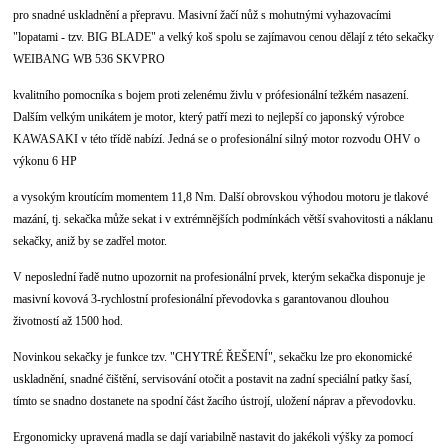
pro snadné uskladnění a přepravu. Masivní žačí nůž s mohutnými vyhazovacími
"lopatami - tzv. BIG BLADE" a velký koš spolu se zajímavou cenou dělají z této sekačky
WEIBANG WB 536 SKVPRO
kvalitního pomocníka s bojem proti zelenému živlu v prófesionální težkém nasazení.
Dalším velkým unikátem je motor, který patří mezi to nejlepší co japonský výrobce
KAWASAKI v této třídě nabízí. Jedná se o profesionální silný motor rozvodu OHV o
výkonu 6 HP
a vysokým kroutícím momentem 11,8 Nm. Další obrovskou výhodou motoru je tlakové
mazání, tj. sekačka může sekat i v extrémnějších podmínkách větší svahovitosti a náklanu
sekačky, aniž by se zadřel motor.
V neposlední řadě nutno upozornit na profesionální prvek, kterým sekačka disponuje je
masivní kovová 3-rychlostní profesionální převodovka s garantovanou dlouhou
životností až 1500 hod.
Novinkou sekačky je funkce tzv. "CHYTRÉ ŘEŠENÍ", sekačku lze pro ekonomické
uskladnění, snadné čištění, servisování otočit a postavit na zadní speciální patky šasí,
tímto se snadno dostanete na spodní část žacího ústrojí, uložení náprav a převodovku.
Ergonomicky upravená madla se dají variabilně nastavit do jakékoli výšky za pomocí