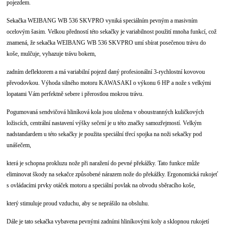
pojezdem.
Sekačka WEIBANG WB 536 SKVPRO vyniká speciálním pevným a masivním
ocelovým šasim. Velkou předností této sekačky je variabilnost použití mnoha funkcí, což
znamená, že sekačka WEIBANG WB 536 SKVPRO umí sbírat posečenou trávu do
koše, mulčuje, vyhazuje trávu bokem,
zadním deflektorem a má variabilní pojezd daný profesionální 3-rychlostní kovovou
převodovkou. Výhoda silného motoru KAWASAKI o výkonu 6 HP a nože s velkými
lopatami Vám perfektně sebere i přerostlou mokrou trávu.
Pogumovaná sendvičová hliníková kola jsou uložena v oboustranných kuličkových
ložiscích, centrální nastavení výšky sečení je u této značky samozřejmostí. Velkým
nadstandardem u této sekačky je použita speciální třecí spojka na noži sekačky pod
unášečem,
která je schopna prokluzu nože při naražení do pevné překážky. Tato funkce může
eliminovat škody na sekačce způsobené nárazem nože do překážky. Ergonomická rukojeť
s ovládacími prvky otáček motoru a speciální povlak na obvodu sběracího koše,
který stimuluje proud vzduchu, aby se neprášilo na obsluhu.
Dále je tato sekačka vybavena pevnými zadními hliníkovými koly a sklopnou rukojetí