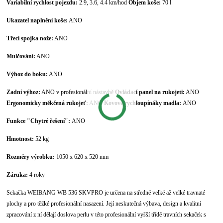
Variabilní rychlost pojezdu:
2.9, 3.6, 4.4 km/hod
Objem koše:
70 l
Ukazatel naplnění koše:
ANO
Třecí spojka nože:
ANO
Mulčování:
ANO
Výhoz do boku:
ANO
Zadní výhoz:
ANO v profesionální nástavbě
Ovládací panel na rukojeti:
ANO
Ergonomicky měkčená rukojeť:
ANO
Kovové rychloupínáky madla:
ANO
Funkce "Chytré řešení":
ANO
Hmotnost:
52 kg
Rozměry výrobku:
1050 x 620 x 520 mm
Záruka:
4 roky
Sekačka WEIBANG WB 536 SKVPRO je určena na středně velké až velké travnaté
plochy a pro těžké profesionální nasazení. Její neskutečná výbava, design a kvalitní
zpracování z ní dělají doslova perlu v této profesionální vyšší třídě travních sekaček s