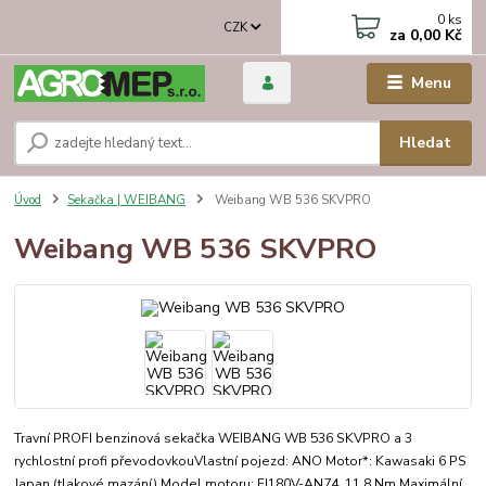
0
ks
CZK
za
0,00 Kč
Menu
Hledat
Úvod
Sekačka | WEIBANG
Weibang WB 536 SKVPRO
Weibang WB 536 SKVPRO
Travní PROFI benzinová sekačka WEIBANG WB 536 SKVPRO a 3
rychlostní profi převodovkouVlastní pojezd: ANO Motor*: Kawasaki 6 PS
Japan (tlakové mazání) Model motoru: FJ180V-AN74, 11,8 Nm Maximální