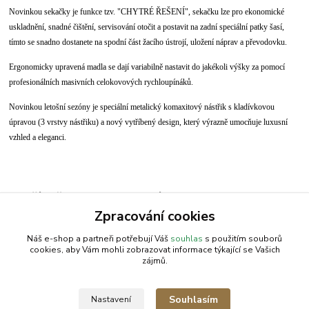
Novinkou sekačky je funkce tzv. "CHYTRÉ ŘEŠENÍ", sekačku lze pro ekonomické
uskladnění, snadné čištění, servisování otočit a postavit na zadní speciální patky šasí,
tímto se snadno dostanete na spodní část žacího ústrojí, uložení náprav a převodovku.
Ergonomicky upravená madla se dají variabilně nastavit do jakékoli výšky za pomocí
profesionálních masivních celokovových rychloupínáků.
Novinkou letošní sezóny je speciální metalický komaxitový nástřik s kladívkovou
úpravou (3 vrstvy nástřiku) a nový vytříbený design, který výrazně umocňuje luxusní
vzhled a eleganci.
Zboží zařazeno v kategoriích
Zpracování cookies
Sekačka | WEIBANG
Náš e-shop a partneři potřebují Váš
souhlas
s použitím souborů
cookies, aby Vám mohli zobrazovat informace týkající se Vašich
zájmů.
AGROMEP s.r.o.
NajduZboží.cz
.: EM-LINKS :.
Souhlasím
Nastavení