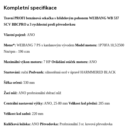
Kompletní specifikace
Travní PROFI benzinová sekačka s hřídelovým pohonem WEIBANG WB 537
SCV BBCPRO a 3 rychlostní profi převodovkou
Vlastní pojezd:
ANO
Motor*:
WEIBANG 7 PS s kardanovým vývodem
Model motoru:
1P70FA 10,5/2500
Nm/rpm - 196 ccm
Maximální výkon motoru:
7 HP
Ovládání otáček motoru:
ANO
Startování:
ruční
Podvozek:
silnostěnná ocel v úpravě HARMMERED BLACK
Šířka sečení:
530 mm
Žací nůž:
ANO profesionální sběrací nůž
Centrální nastavení výšky:
ANO, 25-80 mm
Velikost kol přední:
205 mm
Velikost kol zadní:
220 mm
Kuličková ložiska:
ANO
Převodovka:
Profesionální 3 st. kovová převodovka