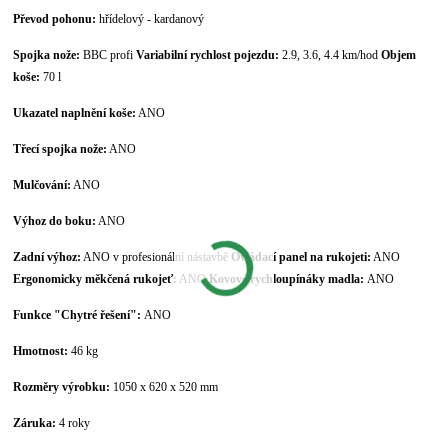
Převod pohonu:
hřídelový - kardanový
Spojka nože:
BBC profi
Variabilní rychlost pojezdu:
2.9, 3.6, 4.4 km/hod
Objem
koše:
70 l
Ukazatel naplnění koše:
ANO
Třecí spojka nože:
ANO
Mulčování:
ANO
Výhoz do boku:
ANO
Zadní výhoz:
ANO v profesionální nástavbě
Ovládací panel na rukojeti:
ANO
Ergonomicky měkčená rukojeť:
ANO
Kovové rychloupínáky madla:
ANO
Funkce "Chytré řešení":
ANO
Hmotnost:
46 kg
Rozměry výrobku:
1050 x 620 x 520 mm
Záruka:
4 roky