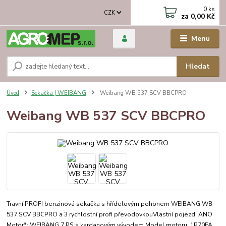
0
ks
CZK
za
0,00 Kč
Menu
Hledat
Úvod
Sekačka | WEIBANG
Weibang WB 537 SCV BBCPRO
Weibang WB 537 SCV BBCPRO
Travní PROFI benzinová sekačka s hřídelovým pohonem WEIBANG WB
537 SCV BBCPRO a 3 rychlostní profi převodovkouVlastní pojezd: ANO
Motor*: WEIBANG 7 PS s kardanovým vývodem Model motoru: 1P70FA