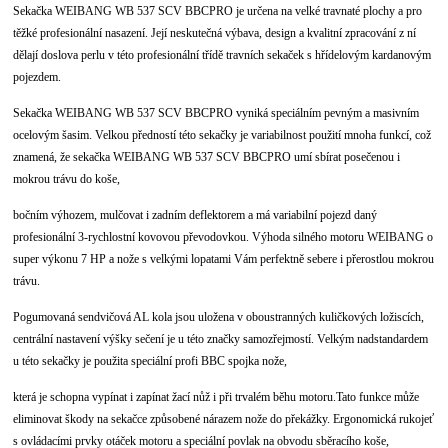
Sekačka WEIBANG WB 537 SCV BBCPRO je určena na velké travnaté plochy a pro
těžké profesionální nasazení. Její neskutečná výbava, design a kvalitní zpracování z ní
dělají doslova perlu v této profesionální třídě travních sekaček s hřídelovým kardanovým
pojezdem.
Sekačka WEIBANG WB 537 SCV BBCPRO vyniká speciálním pevným a masivním
ocelovým šasim. Velkou předností této sekačky je variabilnost použití mnoha funkcí, což
znamená, že sekačka WEIBANG WB 537 SCV BBCPRO umí sbírat posečenou i
mokrou trávu do koše,
bočním výhozem, mulčovat i zadním deflektorem a má variabilní pojezd daný
profesionální 3-rychlostní kovovou převodovkou. Výhoda silného motoru WEIBANG o
super výkonu 7 HP a nože s velkými lopatami Vám perfektně sebere i přerostlou mokrou
trávu.
Pogumovaná sendvičová AL kola jsou uložena v oboustranných kuličkových ložiscích,
centrální nastavení výšky sečení je u této značky samozřejmostí. Velkým nadstandardem
u této sekačky je použita speciální profi BBC spojka nože,
která je schopna vypínat i zapínat žací nůž i při trvalém běhu motoru.Tato funkce může
eliminovat škody na sekačce způsobené nárazem nože do překážky. Ergonomická rukojeť
s ovládacími prvky otáček motoru a speciální povlak na obvodu sběracího koše,