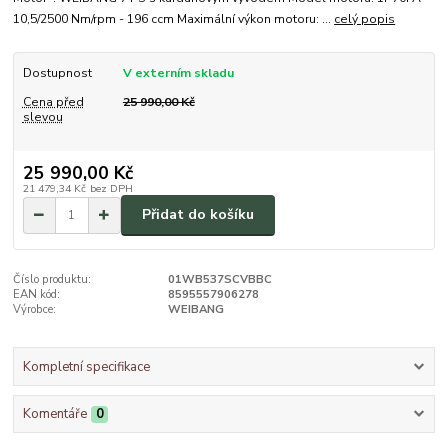
10,5/2500 Nm/rpm - 196 ccm Maximální výkon motoru: ...
celý popis
Dostupnost
V externím skladu
Cena před
25 990,00 Kč
slevou
25 990,00 Kč
21 479,34 Kč
bez DPH
Přidat do košíku
Číslo produktu:
01WB537SCVBBC
EAN kód:
8595557906278
Výrobce:
WEIBANG
Kompletní specifikace
Komentáře
0