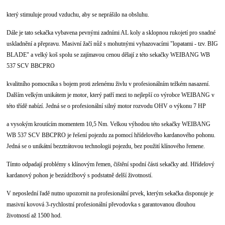
který stimuluje proud vzduchu, aby se neprášilo na obsluhu.
Dále je tato sekačka vybavena pevnými zadními AL koly a sklopnou rukojetí pro snadné
uskladnění a přepravu. Masivní žačí nůž s mohutnými vyhazovacími "lopatami - tzv. BIG
BLADE" a velký koš spolu se zajímavou cenou dělají z této sekačky WEIBANG WB
537 SCV BBCPRO
kvalitního pomocníka s bojem proti zelenému živlu v profesionálním težkém nasazení.
Dalším velkým unikátem je motor, který patří mezi to nejlepší co výrobce WEIBANG v
této třídě nabízí. Jedná se o profesionální silný motor rozvodu OHV o výkonu 7 HP
a vysokým kroutícím momentem 10,5 Nm. Velkou výhodou této sekačky WEIBANG
WB 537 SCV BBCPRO je řešení pojezdu za pomocí hřídelového kardanového pohonu.
Jedná se o unikátní bezztrátovou technologii pojezdu, bez použití klínového řemene.
Tímto odpadají problémy s klínovým řemen, čištění spodní části sekačky atd. Hřídelový
kardanový pohon je bezúdržbový s podstatně delší životností.
V neposlední řadě nutno upozornit na profesionální prvek, kterým sekačka disponuje je
masivní kovová 3-rychlostní profesionální převodovka s garantovanou dlouhou
životností až 1500 hod.