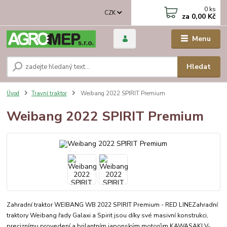
0
ks
CZK
za
0,00 Kč
Menu
Hledat
Úvod
Travní traktor
Weibang 2022 SPIRIT Premium
Weibang 2022 SPIRIT Premium
Zahradní traktor WEIBANG WB 2022 SPIRIT Premium - RED LINEZahradní
traktory Weibang řady Galaxi a Spirit jsou díky své masivní konstrukci,
preciznímu provedení a brilantním japonským motorům KAWASAKI V-