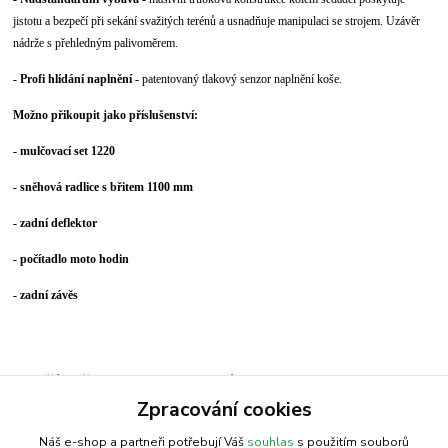
jistotu a bezpečí při sekání svažitých terénů a usnadňuje manipulaci se strojem. Uzávěr
nádrže s přehledným palivoměrem.
- Profi hlídání naplnění -
patentovaný tlakový senzor naplnění koše.
Možno přikoupit jako příslušenství:
- mulčovací set 1220
- sněhová radlice s břitem 1100 mm
- zadní deflektor
- počítadlo moto hodin
- zadní závěs
Zboží zařazeno v kategoriích
Zpracování cookies
Travní traktor
Náš e-shop a partneři potřebují Váš
souhlas
s použitím souborů