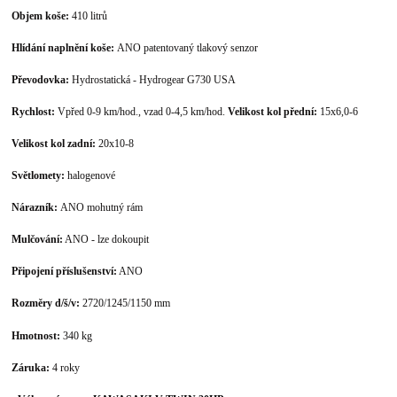
Objem koše:
410 litrů
Hlídání naplnění koše:
ANO patentovaný tlakový senzor
Převodovka:
Hydrostatická - Hydrogear G730 USA
Rychlost:
Vpřed 0-9 km/hod., vzad 0-4,5 km/hod.
Velikost kol přední:
15x6,0-6
Velikost kol zadní:
20x10-8
Světlomety:
halogenové
Nárazník:
ANO mohutný rám
Mulčování:
ANO - lze dokoupit
Připojení příslušenství:
ANO
Rozměry d/š/v:
2720/1245/1150 mm
Hmotnost:
340 kg
Záruka:
4 roky