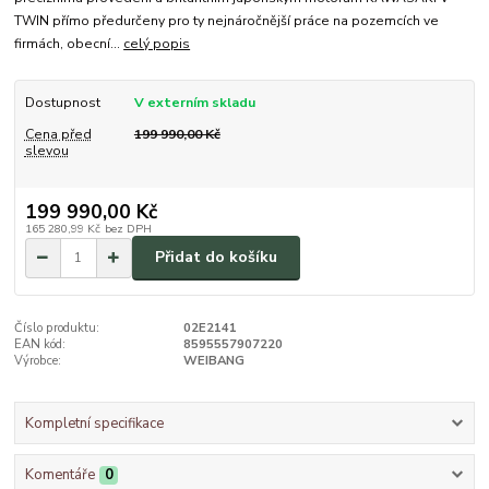
TWIN přímo předurčeny pro ty nejnáročnější práce na pozemcích ve
firmách, obecní...
celý popis
Dostupnost
V externím skladu
Cena před
199 990,00 Kč
slevou
199 990,00 Kč
165 280,99 Kč
bez DPH
Přidat do košíku
Číslo produktu:
02E2141
EAN kód:
8595557907220
Výrobce:
WEIBANG
Kompletní specifikace
Komentáře
0