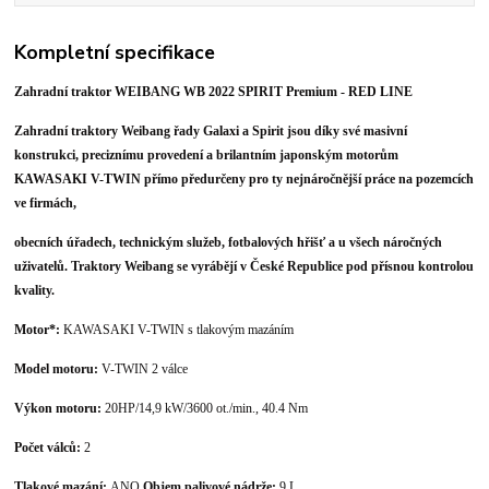
Kompletní specifikace
Zahradní traktor WEIBANG WB 2022 SPIRIT Premium - RED LINE
Zahradní traktory Weibang řady Galaxi a Spirit jsou díky své masivní
konstrukci, preciznímu provedení a brilantním japonským motorům
KAWASAKI V-TWIN přímo předurčeny pro ty nejnáročnější práce na pozemcích
ve firmách,
obecních úřadech, technickým služeb, fotbalových hřišť a u všech náročných
uživatelů. Traktory Weibang se vyrábějí v České Republice pod přísnou kontrolou
kvality.
Motor*:
KAWASAKI V-TWIN s tlakovým mazáním
Model motoru:
V-TWIN 2 válce
Výkon motoru:
20HP/14,9 kW/3600 ot./min., 40.4 Nm
Počet válců:
2
Tlakové mazání:
ANO
Objem palivové nádrže:
9 L