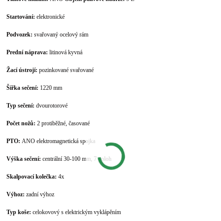
Startování:
elektronické
Podvozek:
svařovaný ocelový rám
Prední náprava:
litinová kyvná
Žací ústrojí:
pozinkované svařované
Šířka sečení:
1220 mm
Typ sečení:
dvourotorové
Počet nožů:
2 protiběžné, časované
PTO:
ANO elektromagnetická spojka
Výška sečení:
centrální 30-100 mm, 7 poloh
Skalpovací kolečka:
4x
Výhoz:
zadní výhoz
Typ koše:
celokovový s elektrickým vyklápěním