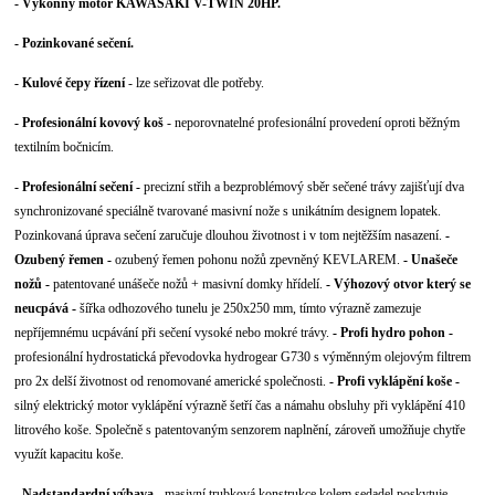
- Výkonný motor KAWASAKI V-TWIN 20HP.
- Pozinkované sečení.
- Kulové čepy řízení
- lze seřizovat dle potřeby.
- Profesionální kovový koš
- neporovnatelné profesionální provedení oproti běžným
textilním bočnicím.
- Profesionální sečení -
precizní střih a bezproblémový sběr sečené trávy zajišťují dva
synchronizované speciálně tvarované masivní nože s unikátním designem lopatek.
Pozinkovaná úprava sečení zaručuje dlouhou životnost i v tom nejtěžším nasazení.
-
Ozubený řemen -
ozubený řemen pohonu nožů zpevněný KEVLAREM.
- Unašeče
nožů -
patentované unášeče nožů + masivní domky hřídelí.
- Výhozový otvor který se
neucpává -
šířka odhozového tunelu je 250x250 mm, tímto výrazně zamezuje
nepříjemnému ucpávání při sečení vysoké nebo mokré trávy.
- Profi hydro pohon -
profesionální hydrostatická převodovka hydrogear G730 s výměnným olejovým filtrem
pro 2x delší životnost od renomované americké společnosti.
- Profi vyklápění koše -
silný elektrický motor vyklápění výrazně šetří čas a námahu obsluhy při vyklápění 410
litrového koše. Společně s patentovaným senzorem naplnění, zároveň umožňuje chytře
využít kapacitu koše.
- Nadstandardní výbava -
masivní trubková konstrukce kolem sedadel poskytuje