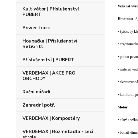
Velikost výr
Kultivátor | Příslušenství
PUBERT
Hmotnost:
8
Power track
• špičkový k
Houpačka | Příslušenství
• ergonomická,
RetiGritti
• pohon pevno
Příslušenství | PUBERT
• materiál vod
VERDEMAX | AKCE PRO
OBCHODY
• dvoustrunná
Ruční nářadí
• komfortní p
Zahradní potř.
Motor
VERDEMAX | Kompostéry
• silný a výk
VERDEMAX | Rozmetadla - secí
• bohatě dimen
stroje