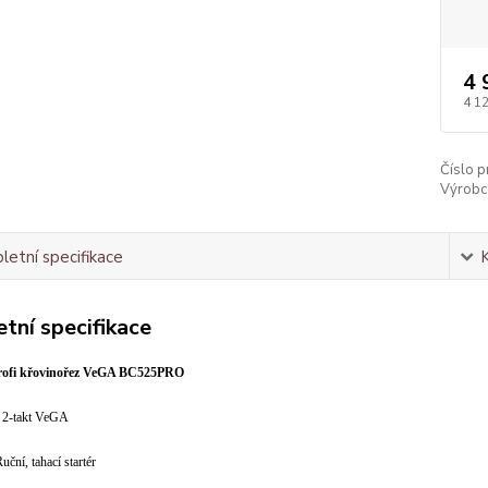
4 
4 1
Číslo p
Výrobc
etní specifikace
tní specifikace
rofi křovinořez VeGA BC525PRO
:
2-takt VeGA
uční, tahací startér