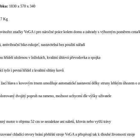
obku:
1830 x 570 x 340
,7 Kg
řovinořez značky VeGA i pro náročné práce kolem domu a zahrady s výborným poměrem cena/k
 antivibrační bike-rukojeť, nastavitelná bez použití nářadí
u hřídelí uloženou v ložiskách, kvalitní úhlová převodovka a spojka
ící tyče i pevná hřídel z kvalitní slitiny kovů
 žací hlava s kovovým trnem umožňuje automatické nastavení délky struny lehkým úhozem o 
olstrovaný dvojitý popruh na rameno, možnost uchycení dle výšky uživatele
onný motor o objemu 52 cm se nezalekne ani náletů, křovin nebo vyšší trávy
zované chladící otvory brání přehřátí stroje VeGA a přispívají tak k dlouhé životnosti stroje