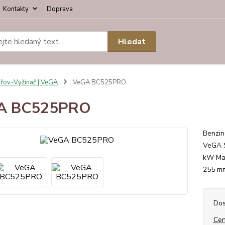
Kontakty
Doprava
Hledat
řov.-Vyžínač | VeGA
VeGA BC525PRO
A BC525PRO
Benzin
VeGA S
kW Max
255 mm
Dos
Cen