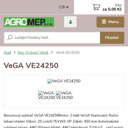
0
ks
CZK
za
0,00 Kč
Menu
Hledat
Úvod
Křov.-Vyžínač | VeGA
VeGA VE24250
VeGA VE24250
Benzinový vyžínač VeGA VE24250Motor: 2-takt VeGA Startování: Ruční,
tahací starter Výkon: 25 ccm/0,75 kW/1 HP Záběr: 430 mm Automatické
odvíjení struny: ANO Půlená hřídel: ANO Hmotnost: 5,0 Kg E...
celý popis