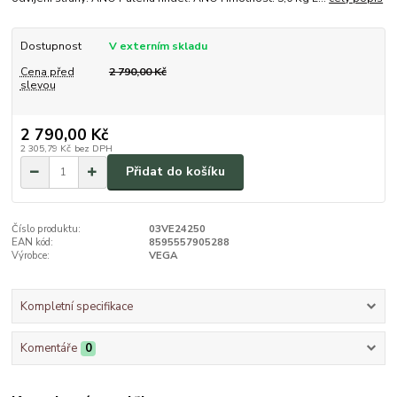
Dostupnost
V externím skladu
Cena před
2 790,00 Kč
slevou
2 790,00 Kč
2 305,79 Kč
bez DPH
Přidat do košíku
Číslo produktu:
03VE24250
EAN kód:
8595557905288
Výrobce:
VEGA
Kompletní specifikace
Komentáře
0