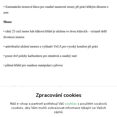
• Automatická strunová hlava pro snadné nastavení struny při práci lehkým úhozem o
zem
Motor
• silný 25 cm3 motor kde kliková hřídel je uložena ve dvou ložiscích – výrazně delší
životnost motoru
• antivibrační uložení motoru u vyžínače VeGA pro vysoký komfort při práci
• pouze dvě polohy karburátoru pro intuitivní a snadný start
• půlená hřídel pro snadnou manipulaci a převoz
Zboží zařazeno v kategoriích
Zpracování cookies
Křov.-Vyžínač | VeGA
Náš e-shop a partneři potřebují Váš
souhlas
s použitím souborů
cookies, aby Vám mohli zobrazovat informace týkající se Vašich
zájmů.