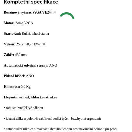
Kompletní specifikace
Benzinový vyžínač VeGA VE24250
Motor:
2-takt VeGA
Startování:
Ruční, tahací starter
Výkon:
25 ccm/0,75 kW/1 HP
Záběr:
430 mm
Automatické odvíjení struny:
ANO
Půlená hřídel:
ANO
Hmotnost:
5,0 Kg
Elegantní vzhled, lehká konstrukce
• robustní vodící tyč náhonu
• ideální délka a poloměr zakřivení vodící tyče – bezchybná ergonomie
• antivibrační rukojeť s možností dvojího úchopu pro maximální pohodlí při práci