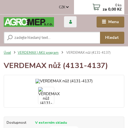
0
ks
CZK
za
0,00 Kč
Menu
Hledat
Úvod
VERDEMAX | AKU program
VERDEMAX nůž (4131-4137)
VERDEMAX nůž (4131-4137)
Dostupnost
V externím skladu