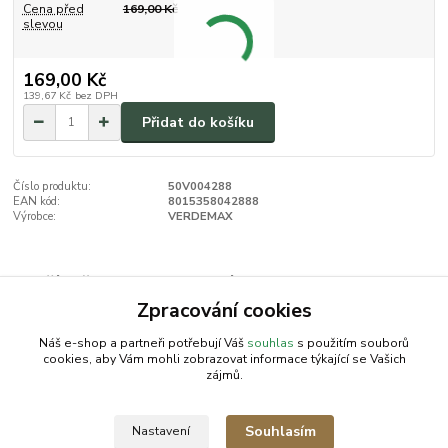
Cena před
169,00 Kč
slevou
169,00 Kč
139,67 Kč
bez DPH
Přidat do košíku
Číslo produktu:
50V004288
EAN kód:
8015358042888
Výrobce:
VERDEMAX
Zboží zařazeno v kategoriích
Zpracování cookies
VERDEMAX | AKU program
Náš e-shop a partneři potřebují Váš
souhlas
s použitím souborů
cookies, aby Vám mohli zobrazovat informace týkající se Vašich
zájmů.
AGROMEP s.r.o.
NajduZboží.cz
.: EM-LINKS :.
Souhlasím
Nastavení