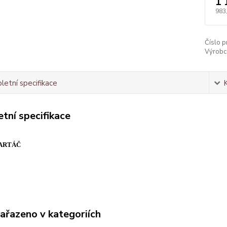
1 
983
Číslo p
Výrobc
etní specifikace
tní specifikace
KARTÁČ
zařazeno v kategoriích