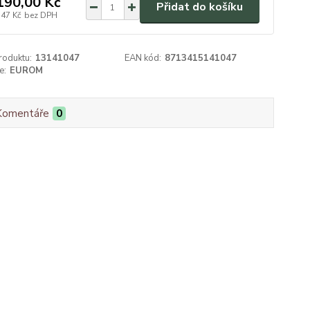
190,00 Kč
Přidat do košíku
,47 Kč
bez DPH
roduktu:
13141047
EAN kód:
8713415141047
e:
EUROM
Komentáře
0