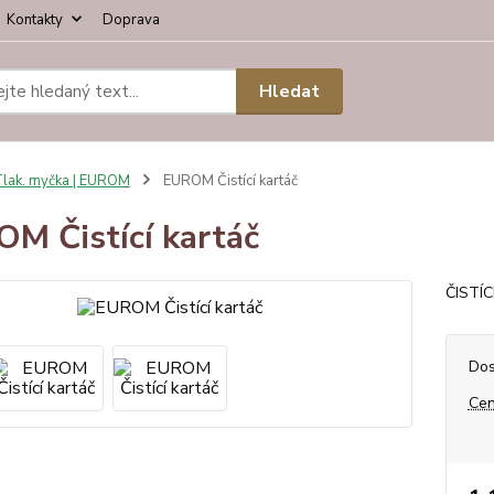
Kontakty
Doprava
Hledat
lak. myčka | EUROM
EUROM Čistící kartáč
M Čistící kartáč
ČISTÍ
Dos
Cen