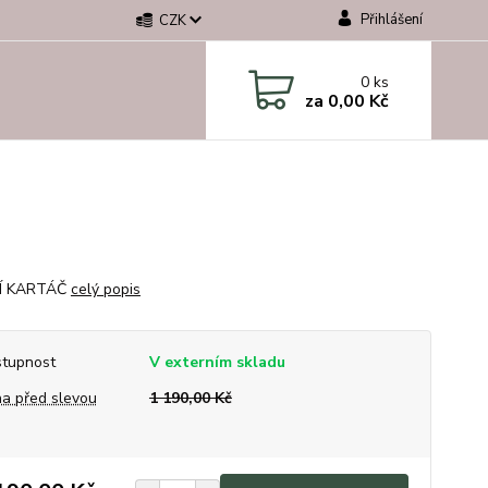
Přihlášení
CZK
0
ks
za
0,00 Kč
CÍ KARTÁČ
celý popis
tupnost
V externím skladu
a před slevou
1 190,00 Kč