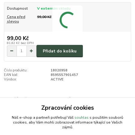
Dostupnost
V externím skladu
Cena před
99,00 Kč
slevou
99,00 Kč
81,82 Kč
bez DPH
Přidat do košíku
Číslo produktu:
18020958
EAN kód:
8595557901457
Výrobce:
ACTIVE
Zboží zařazeno v kategoriích
Zpracování cookies
Křov.-Vyžínač | Příslušenství ACTIVE
Náš e-shop a partneři potřebují Váš
souhlas
s použitím souborů
cookies, aby Vám mohli zobrazovat informace týkající se Vašich
zájmů.