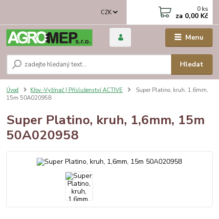
0
ks
CZK
za
0,00 Kč
Menu
Hledat
Úvod
Křov.-Vyžínač | Příslušenství ACTIVE
Super Platino, kruh, 1,6mm,
15m 50A020958
Super Platino, kruh, 1,6mm, 15m
50A020958