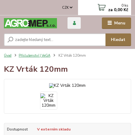
0
ks
CZK
za
0,00 Kč
Menu
Hledat
Úvod
Příslušenství | VeGA
KZ Vrták 120mm
KZ Vrták 120mm
Dostupnost
V externím skladu