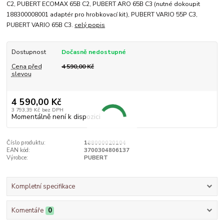
C2, PUBERT ECOMAX 65B C2, PUBERT ARO 65B C3 (nutné dokoupit
188300008001 adaptér pro hrobkovací kit), PUBERT VARIO 55P C3,
PUBERT VARIO 65B C3.
celý popis
Dostupnost
Dočasně nedostupné
Cena před
4 590,00 Kč
slevou
4 590,00 Kč
3 793,39 Kč
bez DPH
Momentálně není k dispozici
Číslo produktu:
188000020104
EAN kód:
3700304806137
Výrobce:
PUBERT
Kompletní specifikace
Komentáře
0