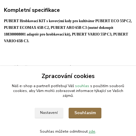
Kompletní specifikace
PUBERT Hrobkovací KIT s kovovými koly pro kultivátor PUBERT ECO 55P C2,
PUBERT ECOMAX 65B C2, PUBERT ARO 65B C3 (nutné dokoupit
188300008001 adaptér pro hrobkovací kit), PUBERT VARIO 55P C3, PUBERT
VARIO 65B C3.
Zboží zařazeno v kategoriích
Zpracování cookies
Příslušenství | PUBERT
Náš e-shop a partneři potřebují Váš
souhlas
s použitím souborů
cookies, aby Vám mohli zobrazovat informace týkající se Vašich
zájmů.
AGROMEP s.r.o.
NajduZboží.cz
.: EM-LINKS :.
Souhlasím
Nastavení
SEO Rozcestník
Souhlas můžete odmítnout
zde
.
Vytvořeno na
Eshop-rychle.cz