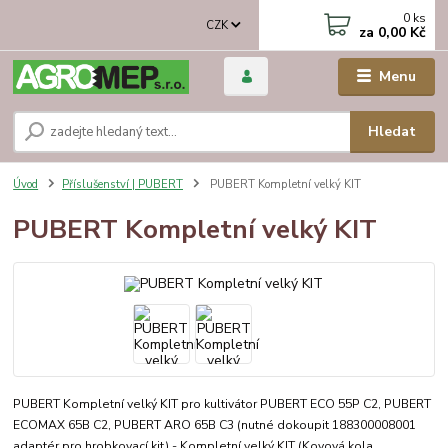
0
ks
CZK
za
0,00 Kč
Menu
Hledat
Úvod
Příslušenství | PUBERT
PUBERT Kompletní velký KIT
PUBERT Kompletní velký KIT
PUBERT Kompletní velký KIT pro kultivátor PUBERT ECO 55P C2, PUBERT
ECOMAX 65B C2, PUBERT ARO 65B C3 (nutné dokoupit 188300008001
adaptér pro hrobkovací kit) - Kompletní velký KIT (Kovová kola,