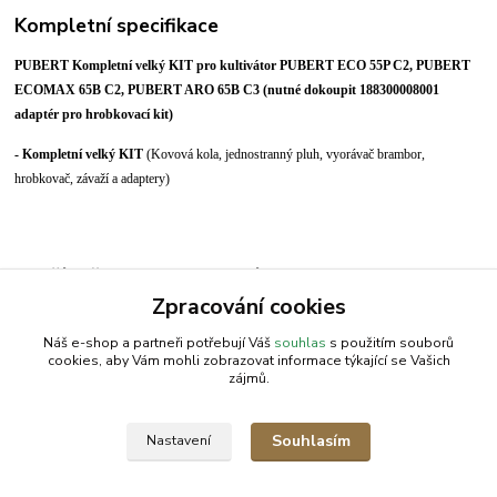
Kompletní specifikace
PUBERT Kompletní velký KIT pro kultivátor PUBERT ECO 55P C2, PUBERT
ECOMAX 65B C2, PUBERT ARO 65B C3 (nutné dokoupit 188300008001
adaptér pro hrobkovací kit)
- Kompletní velký KIT
(Kovová kola, jednostranný pluh, vyorávač brambor,
hrobkovač, závaží a adaptery)
Zboží zařazeno v kategoriích
Zpracování cookies
Příslušenství | PUBERT
Náš e-shop a partneři potřebují Váš
souhlas
s použitím souborů
cookies, aby Vám mohli zobrazovat informace týkající se Vašich
zájmů.
AGROMEP s.r.o.
NajduZboží.cz
.: EM-LINKS :.
Souhlasím
Nastavení
SEO Rozcestník