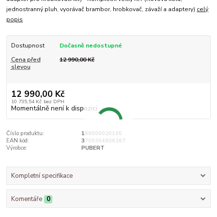
jednostranný pluh, vyorávač brambor, hrobkovač, závaží a adaptery)
celý
popis
Dostupnost
Dočasně nedostupné
Cena před
12 990,00 Kč
slevou
12 990,00 Kč
10 735,54 Kč
bez DPH
Momentálně není k dispozici
Číslo produktu:
188000020105
EAN kód:
3700304806267
Výrobce:
PUBERT
Kompletní specifikace
Komentáře
0