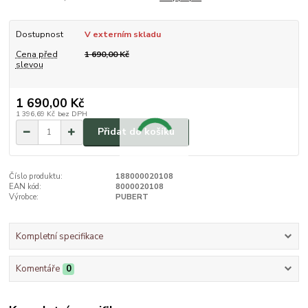
Dostupnost
V externím skladu
Cena před
1 690,00 Kč
slevou
1 690,00 Kč
1 396,69 Kč
bez DPH
Přidat do košíku
Číslo produktu:
188000020108
EAN kód:
8000020108
Výrobce:
PUBERT
Kompletní specifikace
Komentáře
0