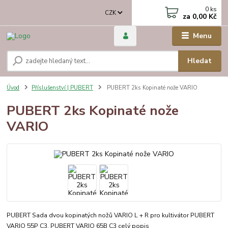
0
ks
CZK
za
0,00 Kč
Menu
Hledat
Úvod
Příslušenství | PUBERT
PUBERT 2ks Kopinaté nože VARIO
PUBERT 2ks Kopinaté nože
VARIO
PUBERT Sada dvou kopinatých nožů VARIO L + R pro kultivátor PUBERT
VARIO 55P C3, PUBERT VARIO 65B C3
celý popis