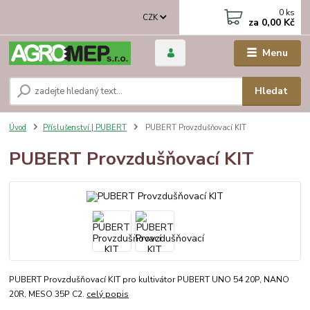
0
ks
CZK
za
0,00 Kč
Menu
Hledat
Úvod
Příslušenství | PUBERT
PUBERT Provzdušňovací KIT
PUBERT Provzdušňovací KIT
PUBERT Provzdušňovací KIT pro kultivátor PUBERT UNO 54 20P, NANO
20R, MESO 35P C2.
celý popis