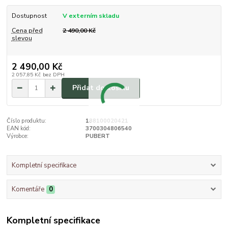
Dostupnost
V externím skladu
Cena před
2 490,00 Kč
slevou
2 490,00 Kč
2 057,85 Kč
bez DPH
Přidat do košíku
Číslo produktu:
188100020421
EAN kód:
3700304806540
Výrobce:
PUBERT
Kompletní specifikace
Komentáře
0
Kompletní specifikace