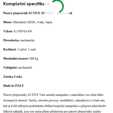
Kompletní specifikace
Pásový přepravník ACTIVE 1600 EXT - power track
Motor:
Mitsubishi GB181, 4-takt, Japan
Výkon:
6,3 HP/4,6 kW
Převodovka:
mechanická
Rychlosti:
3 vpřed, 2 vzad
Maximální nosnost:
600 kg
Vyklápění:
mechanické
Záruka 4 roky
Made in ITALY
Pásové přepravníky ACTIVE Vám umožní manipulaci s materiálem i na velmi těžko
dostupných místech. Stavby, stavební provozy, zemědělství, zahradnictví a všude tam,
kde je kvůli ztíženým podmínkám obtížná bezpečná manipulace a přeprava jakýchkoliv
těžkých nákladů, jsou tyto místa přímo předurčena pro pásové přepravníky značky