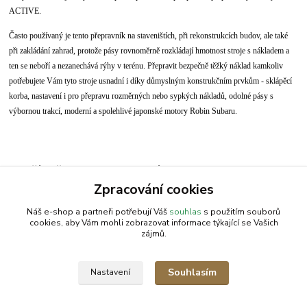
ACTIVE.
Často používaný je tento přepravník na staveništích, při rekonstrukcích budov, ale také
při zakládání zahrad, protože pásy rovnoměrně rozkládají hmotnost stroje s nákladem a
ten se neboří a nezanechává rýhy v terénu. Přepravit bezpečně těžký náklad kamkoliv
potřebujete Vám tyto stroje usnadní i díky důmyslným konstrukčním prvkům - sklápěcí
korba, nastavení i pro přepravu rozměrných nebo sypkých nákladů, odolné pásy s
výbornou trakcí, moderní a spolehlivé japonské motory Robin Subaru.
Zboží zařazeno v kategoriích
Zpracování cookies
Power track
Náš e-shop a partneři potřebují Váš
souhlas
s použitím souborů
cookies, aby Vám mohli zobrazovat informace týkající se Vašich
zájmů.
AGROMEP s.r.o.
NajduZboží.cz
.: EM-LINKS :.
Souhlasím
Nastavení
SEO Rozcestník