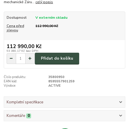
mechanické Záru...
celý popis
Dostupnost
V externím skladu
Cena před
112 990,00 Kč
slevou
112 990,00 Kč
93 380,17 Kč
bez DPH
Přidat do košíku
Číslo produktu:
35800950
EAN kód:
8595557901259
Výrobce:
ACTIVE
Kompletní specifikace
Komentáře
0