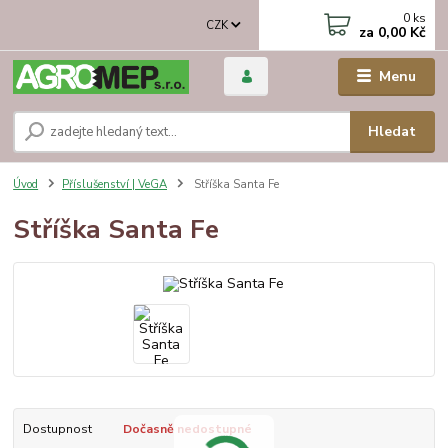
0
ks
CZK
za
0,00 Kč
Menu
Hledat
Úvod
Příslušenství | VeGA
Stříška Santa Fe
Stříška Santa Fe
Dostupnost
Dočasně nedostupné