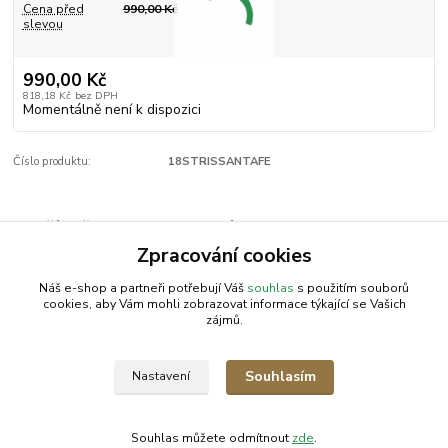
Cena před
990,00 Kč
slevou
990,00 Kč
818,18 Kč
bez DPH
Momentálně není k dispozici
Číslo produktu:
18STRISSANTAFE
Zboží zařazeno v kategoriích
Zpracování cookies
Příslušenství | VeGA
Náš e-shop a partneři potřebují Váš
souhlas
s použitím souborů
cookies, aby Vám mohli zobrazovat informace týkající se Vašich
zájmů.
AGROMEP s.r.o.
NajduZboží.cz
.: EM-LINKS :.
Souhlasím
Nastavení
SEO Rozcestník
Souhlas můžete odmítnout
zde
.