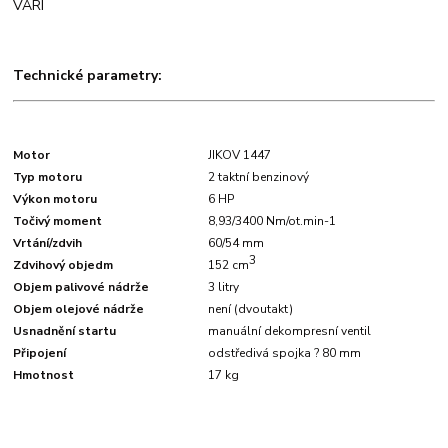
VARI
Technické parametry:
Motor
JIKOV 1447
Typ motoru
2 taktní benzinový
Výkon motoru
6 HP
Točivý moment
8,93/3400 Nm/ot.min-1
Vrtání/zdvih
60/54 mm
3
Zdvihový objedm
152 cm
Objem palivové nádrže
3 litry
Objem olejové nádrže
není (dvoutakt)
Usnadnění startu
manuální dekompresní ventil
Připojení
odstředivá spojka ? 80 mm
Hmotnost
17 kg