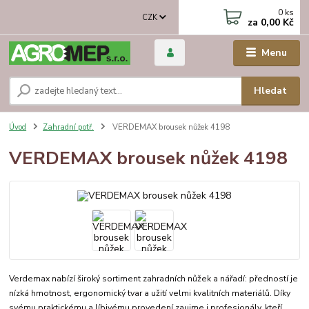
0
ks
CZK
za
0,00 Kč
Menu
Hledat
Úvod
Zahradní potř.
VERDEMAX brousek nůžek 4198
VERDEMAX brousek nůžek 4198
Verdemax nabízí široký sortiment zahradních nůžek a nářadí: předností je
nízká hmotnost, ergonomický tvar a užití velmi kvalitních materiálů. Díky
svému praktickému a líbivému provedení zaujme i profesionály, kteří