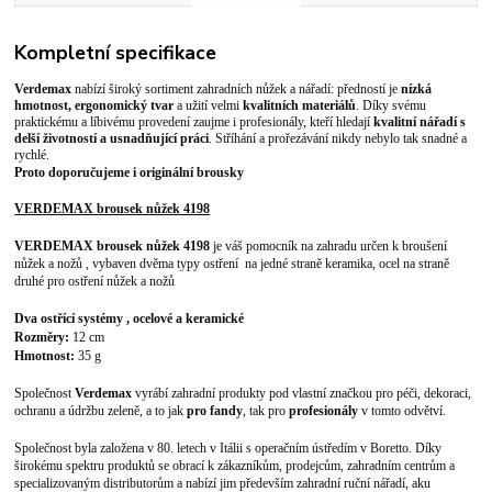
Kompletní specifikace
Verdemax
nabízí široký sortiment zahradních nůžek a nářadí: předností je
nízká
hmotnost, ergonomický tvar
a užití velmi
kvalitních materiálů
. Díky svému
praktickému a líbivému provedení zaujme i profesionály, kteří hledají
kvalitní nářadí s
delší životností a usnadňující práci
. Stříhání a prořezávání nikdy nebylo tak snadné a
rychlé.
Proto doporučujeme i originální brousky
VERDEMAX brousek nůžek 4198
VERDEMAX brousek nůžek 4198
je váš pomocník na zahradu určen k broušení
nůžek a nožů , vybaven dvěma typy ostření na jedné straně keramika, ocel na straně
druhé pro ostření nůžek a nožů
Dva ostřící systémy , ocelové a keramické
Rozměry:
12 cm
Hmotnost:
35 g
Společnost
Verdemax
vyrábí zahradní produkty pod vlastní značkou pro péči, dekoraci,
ochranu a údržbu zeleně, a to jak
pro fandy
, tak pro
profesionály
v tomto odvětví.
Společnost byla založena v 80. letech v Itálii s operačním ústředím v Boretto. Díky
širokému spektru produktů se obrací k zákazníkům, prodejcům, zahradním centrům a
specializovaným distributorům a nabízí jim především zahradní ruční nářadí, aku