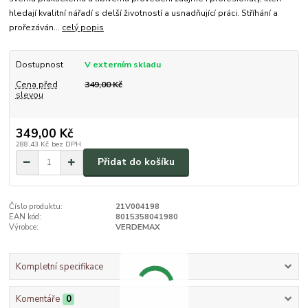
hledají kvalitní nářadí s delší životností a usnadňující práci. Stříhání a
prořezáván...
celý popis
Dostupnost
V externím skladu
Cena před
349,00 Kč
slevou
349,00 Kč
288,43 Kč
bez DPH
Přidat do košíku
Číslo produktu:
21V004198
EAN kód:
8015358041980
Výrobce:
VERDEMAX
Kompletní specifikace
Komentáře
0