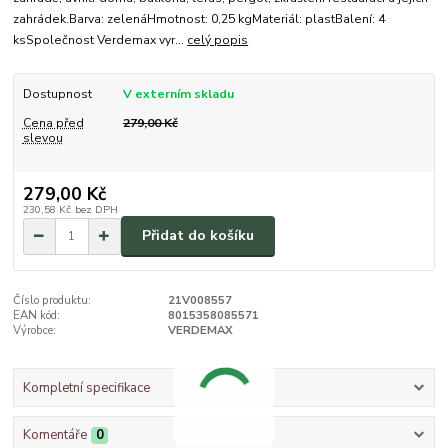
zahrádek.Barva: zelenáHmotnost: 0,25 kgMateriál: plastBalení: 4
ksSpolečnost Verdemax vyr...
celý popis
Dostupnost
V externím skladu
Cena před
279,00 Kč
slevou
279,00 Kč
230,58 Kč
bez DPH
Přidat do košíku
Číslo produktu:
21V008557
EAN kód:
8015358085571
Výrobce:
VERDEMAX
Kompletní specifikace
Komentáře
0