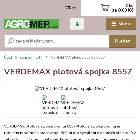
0
ks
CZK
za
0,00 Kč
Menu
Hledat
Úvod
Zahradní potř.
VERDEMAX plotová spojka 8557
VERDEMAX plotová spojka 8557
VERDEMAX plotová spojka dvojitá 8557Plotová spojka dvojitá je
robustní moderně zpracovaný, ideální pro vytváření okrasných stěn rohů v
zahradě, uvnitř domu, balkónů, teras, pergol, zkrášlení restaurací a jejich