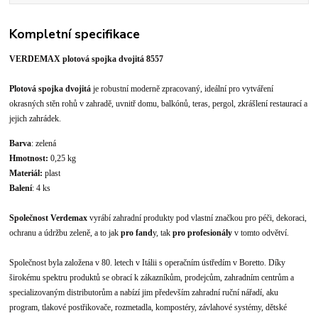
Kompletní specifikace
VERDEMAX plotová spojka dvojitá 8557
Plotová spojk
a dvojitá
je robustní moderně zpracovaný, ideální pro vytváření
okrasných stěn rohů v zahradě, uvnitř domu, balkónů, teras, pergol, zkrášlení restaurací a
jejich zahrádek.
Barva
: zelená
Hmotnost:
0,25 kg
Materiál:
plast
Balení
: 4 ks
Společnost Verdemax
vyrábí zahradní produkty pod vlastní značkou pro péči, dekoraci,
ochranu a údržbu zeleně, a to jak
pro fand
y, tak
pro profesionály
v tomto odvětví.
Společnost byla založena v 80. letech v Itálii s operačním ústředím v Boretto. Díky
širokému spektru produktů se obrací k zákazníkům, prodejcům, zahradním centrům a
specializovaným distributorům a nabízí jim především zahradní ruční nářadí, aku
program, tlakové postřikovače, rozmetadla, kompostéry, závlahové systémy, dětské