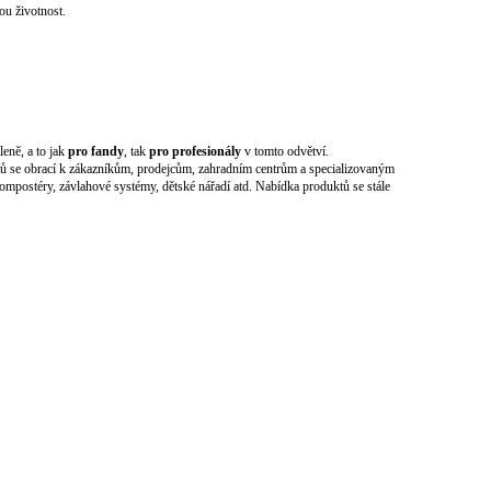
ou životnost.
eně, a to jak
pro fandy
, tak
pro profesionály
v tomto odvětví.
uktů se obrací k zákazníkům, prodejcům, zahradním centrům a specializovaným
kompostéry, závlahové systémy, dětské nářadí atd. Nabídka produktů se stále