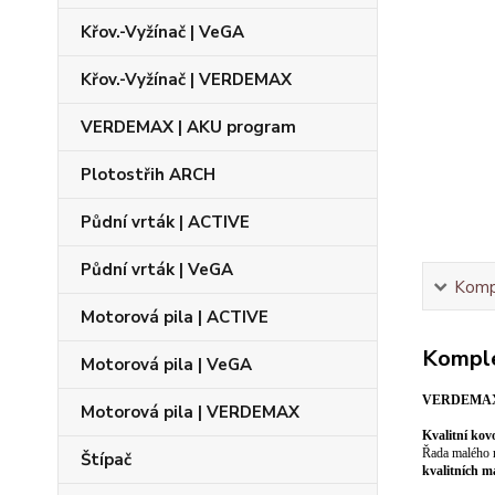
Křov.-Vyžínač | VeGA
Křov.-Vyžínač | VERDEMAX
VERDEMAX | AKU program
Plotostřih ARCH
Půdní vrták | ACTIVE
Půdní vrták | VeGA
Kompl
Motorová pila | ACTIVE
Komple
Motorová pila | VeGA
VERDEMAX 
Motorová pila | VERDEMAX
Kvalitní ko
Řada malého r
Štípač
kvalitních m