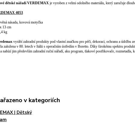
vové dětské nářadí VERDEMAX
je vyroben z velmi odolného materiálu, který zaručuje dlouh
RDEMAX 4053
řevěná násada, kovová motyčka
 x 13 cm
0,4 kg
erdemax
vyrábí zahradní produkty pod vlastní značkou pro péči, dekoraci, ochranu a údržbu zel
la založena v 80. letech v Itálii s operačním ústředím v Boretto. Díky širokému spektru prod
 a nabízí jim především zahradní ruční nářadí, aku program, tlakové postřikovače, rozmetadla, 
zařazeno v kategoriích
EMAX | Dětský
ram