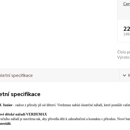
Cen
22
189
Číslo p
Výrobc
etní specifikace
tní specifikace
Junior
- radost z přírody již od dětství. Verdemax nabízí skutečné nářadí, které pomůže vašim
vové dětské nářadí VERDEMAX
učního nářadí je navržena tak, aby přivedla děti k zahradničení a kontaktu s přírodou. Nové bar
ateriálů
.