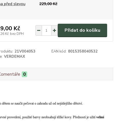
a před slevou
229,00 Kč
9,00 Kč
Přidat do košíku
,26 Kč
bez DPH
roduktu:
21V004053
EAN kód:
8015358040532
e:
VERDEMAX
Komentáře
0
 dětem se naučit pečovat o zahradu už od nejútlejšího dětství.
evné provedení, použité barvy neobsahují těžké kovy. Předností je užití
velmi