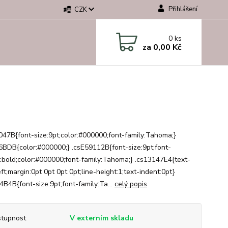
Přihlášení
CZK
0
ks
za
0,00 Kč
047B{font-size:9pt;color:#000000;font-family:Tahoma;}
6BDB{color:#000000;} .csE59112B{font-size:9pt;font-
:bold;color:#000000;font-family:Tahoma;} .cs13147E4{text-
eft;margin:0pt 0pt 0pt 0pt;line-height:1;text-indent:0pt}
4B4B{font-size:9pt;font-family:Ta...
celý popis
tupnost
V externím skladu