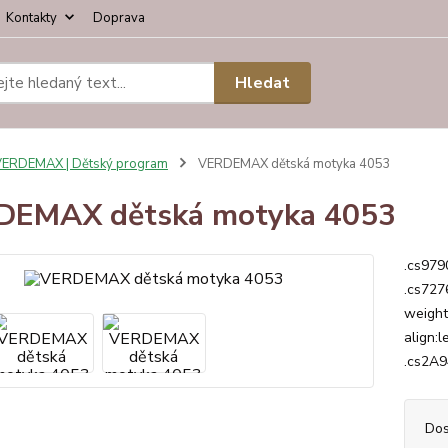
Kontakty
Doprava
Hledat
ERDEMAX | Dětský program
VERDEMAX dětská motyka 4053
DEMAX dětská motyka 4053
.cs979
.cs727
weight
align:l
.cs2A9
Dos