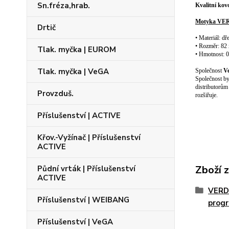
Sn.fréza,hrab.
Kvalitní ko
Motyka VE
Drtič
• Materiál: d
• Rozměr: 82
Tlak. myčka | EUROM
• Hmotnost: 
Tlak. myčka | VeGA
Společnost
V
Společnost by
distributorům
Provzduš.
rozšiřuje.
Příslušenství | ACTIVE
Křov.-Vyžínač | Příslušenství
ACTIVE
Zboží 
Půdní vrták | Příslušenství
ACTIVE
VERD
Příslušenství | WEIBANG
prog
Příslušenství | VeGA