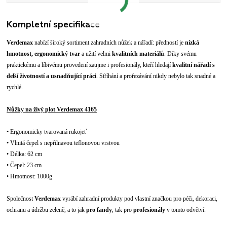
Kompletní specifikace
Verdemax
nabízí široký sortiment zahradních nůžek a nářadí: předností je
nízká
hmotnost, ergonomický tvar
a užití velmi
kvalitních materiálů
. Díky svému
praktickému a líbivému provedení zaujme i profesionály, kteří hledají
kvalitní nářadí s
delší životností a usnadňující práci
. Stříhání a prořezávání nikdy nebylo tak snadné a
rychlé.
Nůžky na živý plot Verdemax 4165
• Ergonomicky tvarovaná rukojeť
• Vlnitá čepel s nepřilnavou teflonovou vrstvou
• Délka: 62 cm
• Čepel: 23 cm
• Hmotnost: 1000g
Společnost
Verdemax
vyrábí zahradní produkty pod vlastní značkou pro péči, dekoraci,
ochranu a údržbu zeleně, a to jak
pro fandy
, tak pro
profesionály
v tomto odvětví.