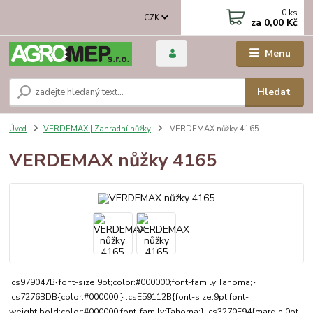
0
ks
CZK
za
0,00 Kč
Menu
Hledat
Úvod
VERDEMAX | Zahradní nůžky
VERDEMAX nůžky 4165
VERDEMAX nůžky 4165
.cs979047B{font-size:9pt;color:#000000;font-family:Tahoma;}
.cs7276BDB{color:#000000;} .csE59112B{font-size:9pt;font-
weight:bold;color:#000000;font-family:Tahoma;} .cs3270F94{margin:0pt