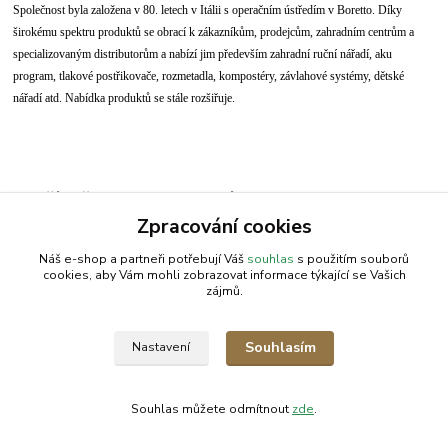
Společnost byla založena v 80. letech v Itálii s operačním ústředím v Boretto. Díky
širokému spektru produktů se obrací k zákazníkům, prodejcům, zahradním centrům a
specializovaným distributorům a nabízí jim především zahradní ruční nářadí, aku
program, tlakové postřikovače, rozmetadla, kompostéry, závlahové systémy, dětské
nářadí atd. Nabídka produktů se stále rozšiřuje.
Zboží zařazeno v kategoriích
Zpracování cookies
VERDEMAX | Zahradní nůžky
Náš e-shop a partneři potřebují Váš
souhlas
s použitím souborů
cookies, aby Vám mohli zobrazovat informace týkající se Vašich
zájmů.
AGROMEP s.r.o.
NajduZboží.cz
.: EM-LINKS :.
Souhlasím
Nastavení
SEO Rozcestník
Souhlas můžete odmítnout
zde
.
Vytvořeno na
Eshop-rychle.cz