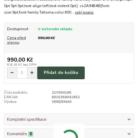
0pt 0pt 0pt;text-align:left;text-indent:0pt} .cs2A94B4B{font-
size:9pt;font-family:Tahoma;color:#00...
celý popis
Dostupnost
V externím skladu
Cena před
990,00 Kč
slevou
990,00 Kč
818,18 Kč
bez DPH
Přidat do košíku
Číslo produktu:
21V004165
EAN kód:
8015358041652
Výrobce:
VERDEMAX
Kompletní specifikace
Komentáře
0