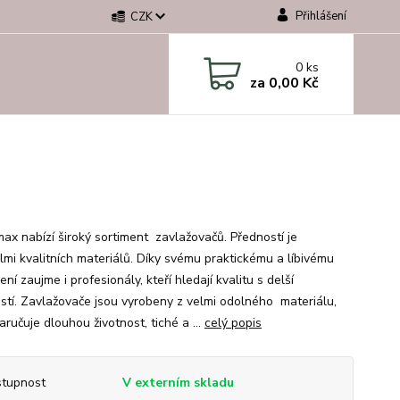
Přihlášení
CZK
0
ks
za
0,00 Kč
ax nabízí široký sortiment zavlažovačů. Předností je
elmi kvalitních materiálů. Díky svému praktickému a líbivému
ní zaujme i profesionály, kteří hledají kvalitu s delší
ostí. Zavlažovače jsou vyrobeny z velmi odolného materiálu,
aručuje dlouhou životnost, tiché a ...
celý popis
tupnost
V externím skladu