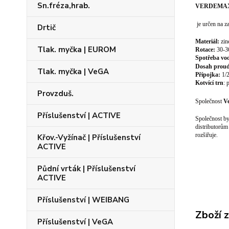
Sn.fréza,hrab.
VERDEMA
je určen na
z
Drtič
Materiál:
zin
Tlak. myčka | EUROM
Rotace:
30-3
Spotřeba vo
Dosah prou
Tlak. myčka | VeGA
Přípojka:
1/
Kotvící trn
: 
Provzduš.
Společnost
V
Příslušenství | ACTIVE
Společnost by
distributorům
rozšiřuje.
Křov.-Vyžínač | Příslušenství
ACTIVE
Půdní vrták | Příslušenství
ACTIVE
Příslušenství | WEIBANG
Zboží 
Příslušenství | VeGA