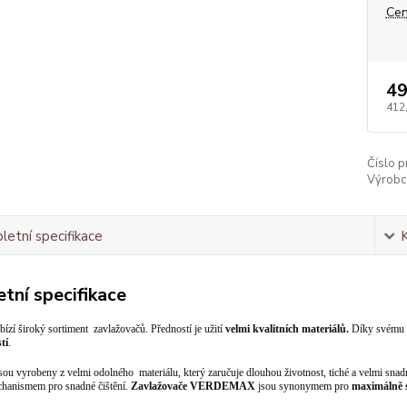
Cen
49
412
Číslo p
Výrobc
etní specifikace
tní specifikace
bízí široký sortiment zavlažovačů. Předností je užití
velmi kvalitních materiálů.
Díky svému pr
tí
.
sou vyrobeny z velmi odolného materiálu, který zaručuje dlouhou životnost, tiché a velmi sna
hanismem pro snadné čištění.
Zavlažovače VERDEMAX
jsou synonymem pro
maximálně s