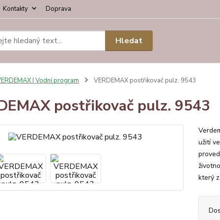
Kontakty
Doprava
Hledat
ERDEMAX | Vodní program
VERDEMAX postřikovač pulz. 9543
EMAX postřikovač pulz. 9543
Verdem
užití v
provede
životn
který z
Dos