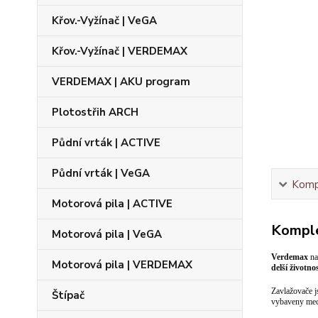
Křov.-Vyžínač | VeGA
Křov.-Vyžínač | VERDEMAX
VERDEMAX | AKU program
Plotostřih ARCH
Půdní vrták | ACTIVE
Půdní vrták | VeGA
Kompl
Motorová pila | ACTIVE
Komple
Motorová pila | VeGA
Verdemax
na
Motorová pila | VERDEMAX
delší životnos
Zavlažovače j
Štípač
vybaveny mec