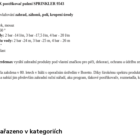
X
postřikovač pulzní
SPRINKLER 9543
avlažování
zahrad, záhonů, polí, kropení úrody
ek, mosaz
60 °
dy:
2 bar -14 l/m, 3 bar -17,5 l/m, 4 bar - 20 l/m
du vody:
2 bar -24 m, 3 bar -25 m, 4 bar - 26 m
2"
plast
erdemax
vyrábí zahradní produkty pod vlastní značkou pro péči, dekoraci, ochranu a údržbu zel
la založena v 80. letech v Itálii s operačním ústředím v Boretto. Díky širokému spektru prod
 a nabízí jim především zahradní ruční nářadí, aku program, tlakové postřikovače, rozmetadla, 
zařazeno v kategoriích