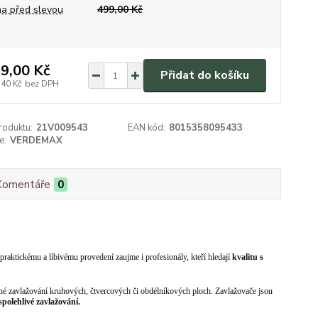
a před slevou
499,00 Kč
9,00 Kč
Přidat do košíku
,40 Kč
bez DPH
roduktu:
21V009543
EAN kód:
8015358095433
e:
VERDEMAX
Komentáře
0
aktickému a líbivému provedení zaujme i profesionály, kteří hledají
kvalitu s
dné zavlažování kruhových, čtvercových či obdélníkových ploch. Zavlažovače jsou
polehlivé zavlažování.