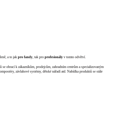
eně, a to jak
pro fandy
, tak pro
profesionály
v tomto odvětví.
uktů se obrací k zákazníkům, prodejcům, zahradním centrům a specializovaným
kompostéry, závlahové systémy, dětské nářadí atd. Nabídka produktů se stále