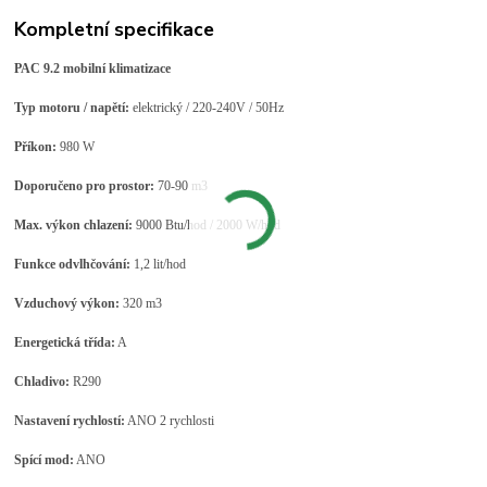
Kompletní specifikace
PAC 9.2 mobilní klimatizace
Typ motoru / napětí:
elektrický / 220-240V / 50Hz
Příkon:
980 W
Doporučeno pro prostor:
70-90 m3
Max. výkon chlazení:
9000 Btu/hod / 2000 W/hod
Funkce odvlhčování:
1,2 lit/hod
Vzduchový výkon:
320 m3
Energetická třída:
A
Chladivo:
R290
Nastavení rychlostí:
ANO 2 rychlosti
Spící mod:
ANO