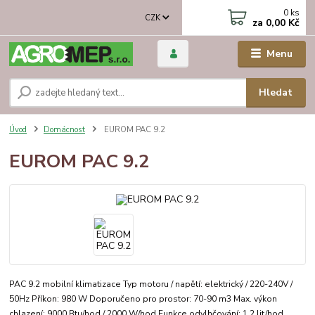
0
ks
CZK
za
0,00 Kč
Menu
Hledat
Úvod
Domácnost
EUROM PAC 9.2
EUROM PAC 9.2
PAC 9.2 mobilní klimatizace Typ motoru / napětí: elektrický / 220-240V /
50Hz Příkon: 980 W Doporučeno pro prostor: 70-90 m3 Max. výkon
chlazení: 9000 Btu/hod / 2000 W/hod Funkce odvlhčování: 1,2 lit/hod