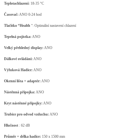
Teplota
chlazení:
18-35 °C
Časovač:
ANO 0-24 hod
Tlačítko “Health
“: Optimální nastavení chlazení
Tepelná pojistka:
ANO
Velký přehledný display:
ANO
Dálkové ovládání:
ANO
Výfuková Hadice:
ANO
Okenní lišta + adaptér:
ANO
Nástěnná přípojka:
ANO
Kryt nástěnné přípojky:
ANO
Trubice pro odvod vzduchu:
ANO
Hlučnost
: 62 dB
Průměr + délka hadice:
150 x 1500 mm