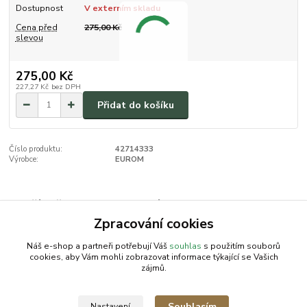
Dostupnost
V externím skladu
Cena před
275,00 Kč
slevou
275,00 Kč
227,27 Kč
bez DPH
Přidat do košíku
Číslo produktu:
42714333
Výrobce:
EUROM
Zboží zařazeno v kategoriích
Zpracování cookies
Domácnost
Náš e-shop a partneři potřebují Váš
souhlas
s použitím souborů
cookies, aby Vám mohli zobrazovat informace týkající se Vašich
zájmů.
AGROMEP s.r.o.
NajduZboží.cz
.: EM-LINKS :.
Souhlasím
Nastavení