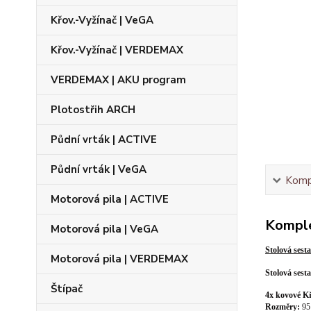
Křov.-Vyžínač | VeGA
Křov.-Vyžínač | VERDEMAX
VERDEMAX | AKU program
Plotostřih ARCH
Půdní vrták | ACTIVE
Půdní vrták | VeGA
Kompl
Motorová pila | ACTIVE
Komple
Motorová pila | VeGA
Stolová ses
Motorová pila | VERDEMAX
Stolová sesta
Štípač
4x kovové K
Rozměry:
95