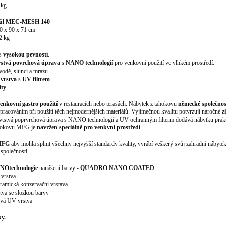
 kg
stůl MEC-MESH 140
0 x 90 x 71 cm
2 kg
 s
vysokou pevností
.
rstvá povrchová úprava
s
NANO technologií
pro venkovní použití ve vlhkém prostředí.
vodě, slunci a mrazu.
 vrstva
s
UV filtrem
.
ity
.
venkovní gastro použití
v restauracích nebo terasách. Nábytek z tahokovu
německé společno
racováním při použití těch nejmodernějších materiálů. Vyjímečnou kvalitu potvrzují náročné
z
yřvtstvá poprvrchová úprava s NANO technologií a UV ochranným filterm dodává nábytku prak
ahokovu MFG je
navržen speciálně pro venkvní prostředí
.
 MFG
aby mohla splnit všechny nejvyšší standardy kvality, vyrábí veškerý svůj zahradní nábyte
společnosti.
ANO
technologie
nanášení barvy -
QUADRO NANO COATED
 vrstva
mická konzervační vrstava
tva se složkou barvy
ová UV vrstva
y.