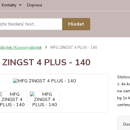
Kontakty
Doprava
Hledat
ábytek | Kovový nábytek
MFG ZINGST 4 PLUS - 140
ZINGST 4 PLUS - 140
Stolov
z: 4x 
na sam
kg 1x 
cmHmot
Dos