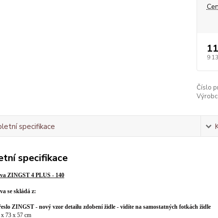
Cen
11
9 1
Číslo p
Výrobc
etní specifikace
tní specifikace
tava ZINGST 4 PLUS - 140
va se skládá z:
řeslo ZINGST
- nový vzor detailu
zdobení
židle - vid
í
te na samostatných fotkách židle
 x 73 x 57 cm