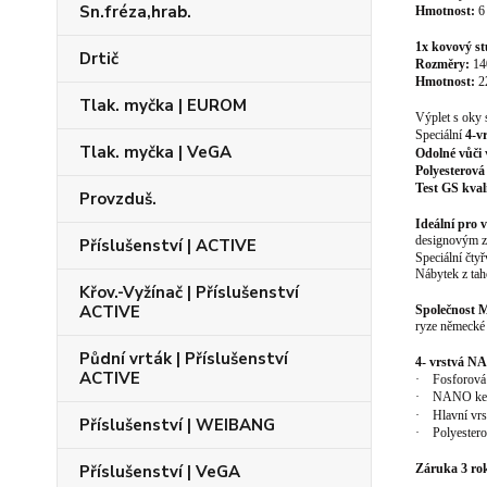
Sn.fréza,hrab.
Hmotnost:
6
1x kovový 
Drtič
Rozměry:
14
Hmotnost:
2
Tlak. myčka | EUROM
Výplet s oky
Speciální
4-v
Tlak. myčka | VeGA
Odolné vůči
Polyesterová
Test GS kval
Provzduš.
Ideální pro 
designovým zp
Příslušenství | ACTIVE
Speciální čt
Nábytek z t
Křov.-Vyžínač | Příslušenství
ACTIVE
Společnost
ryze německé 
Půdní vrták | Příslušenství
4- vrstvá N
ACTIVE
·
Fosforová
·
NANO kera
·
Hlavní vrs
Příslušenství | WEIBANG
·
Polyester
Záruka 3 rok
Příslušenství | VeGA