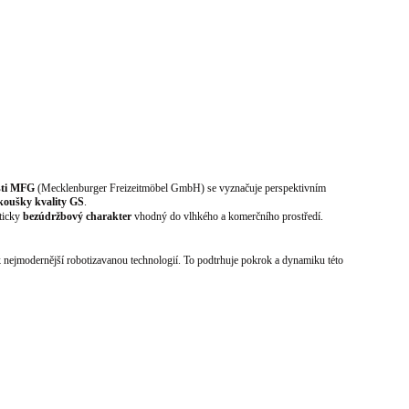
sti MFG
(Mecklenburger Freizeitmöbel GmbH) se vyznačuje perspektivním
koušky kvality GS
.
ticky
bezúdržbový charakter
vhodný do vlhkého a komerčního prostředí.
k nejmodernější robotizavanou technologií. To podtrhuje pokrok a dynamiku této