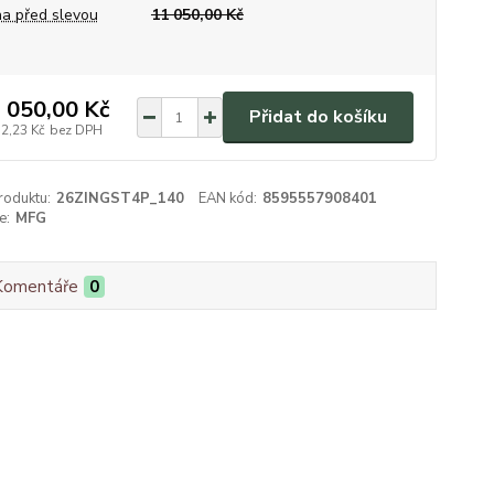
a před slevou
11 050,00 Kč
 050,00 Kč
Přidat do košíku
32,23 Kč
bez DPH
roduktu:
26ZINGST4P_140
EAN kód:
8595557908401
e:
MFG
Komentáře
0