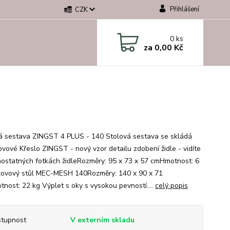
Přihlášení
CZK
0
ks
za
0,00 Kč
á sestava ZINGST 4 PLUS - 140 Stolová sestava se skládá
kovové Křeslo ZINGST - nový vzor detailu zdobení židle - vidíte
ostatných fotkách židleRozměry: 95 x 73 x 57 cmHmotnost: 6
kovový stůl MEC-MESH 140Rozměry: 140 x 90 x 71
nost: 22 kg Výplet s oky s vysokou pevností....
celý popis
tupnost
V externím skladu