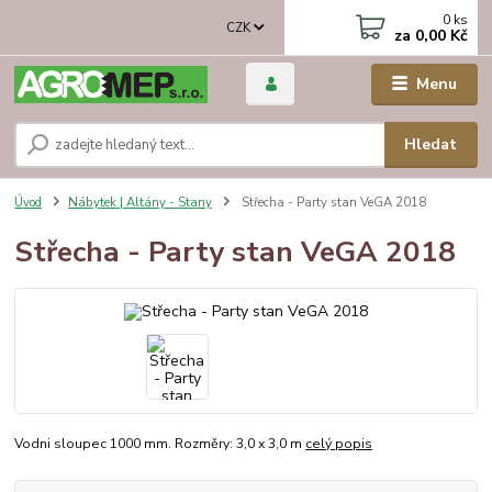
0
ks
CZK
za
0,00 Kč
Menu
Hledat
Úvod
Nábytek | Altány - Stany
Střecha - Party stan VeGA 2018
Střecha - Party stan VeGA 2018
Vodni sloupec 1000 mm. Rozměry: 3,0 x 3,0 m
celý popis