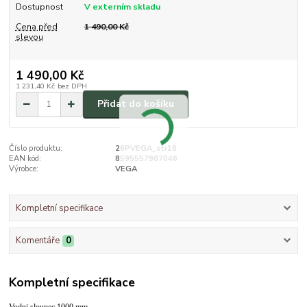
Dostupnost
V externím skladu
Cena před
1 490,00 Kč
slevou
1 490,00 Kč
1 231,40 Kč
bez DPH
Přidat do košíku
Číslo produktu:
26PVEGA_str18
EAN kód:
8595557907046
Výrobce:
VEGA
Kompletní specifikace
Komentáře
0
Kompletní specifikace
Vodni sloupec 1000 mm.