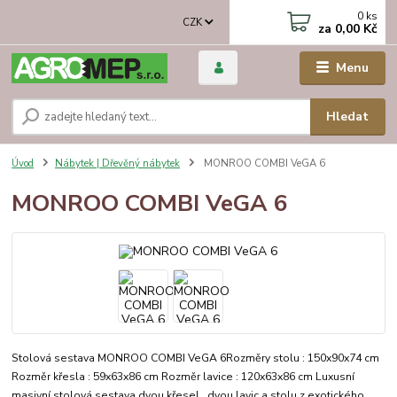
0
ks
CZK
za
0,00 Kč
Menu
Hledat
Úvod
Nábytek | Dřevěný nábytek
MONROO COMBI VeGA 6
MONROO COMBI VeGA 6
Stolová sestava MONROO COMBI VeGA 6Rozměry stolu : 150x90x74 cm
Rozměr křesla : 59x63x86 cm Rozměr lavice : 120x63x86 cm Luxusní
masivní stolová sestava dvou křesel , dvou lavic a stolu z exotického,