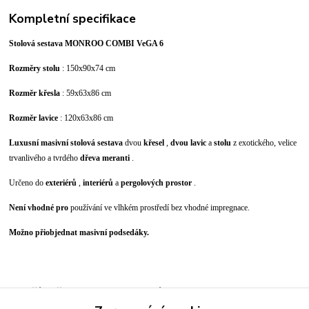
Kompletní specifikace
Stolová sestava MONROO COMBI VeGA 6
Rozměry stolu
: 150x90x74 cm
Rozměr křesla
: 59x63x86 cm
Rozměr lavice
: 120x63x86 cm
Luxusní masivní stolová sestava
dvou
křesel
,
dvou lavic
a
stolu
z exotického, velice
trvanlivého a tvrdého
dřeva meranti
.
Určeno do
exteriérů
,
interiérů
a
pergolových prostor
.
Není vhodné pro
používání ve vlhkém prostředí bez vhodné impregnace.
Možno přiobjednat masivní podsedáky.
Zboží zařazeno v kategoriích