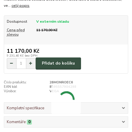
ve...
celý popis
Dostupnost
V externím skladu
Cena před
11 170,00 Kč
slevou
11 170,00 Kč
9 231,40 Kč
bez DPH
Přidat do košíku
Číslo produktu:
26MONROEC6
EAN kód:
8595557904298
Výrobce:
VEGA
Kompletní specifikace
Komentáře
0