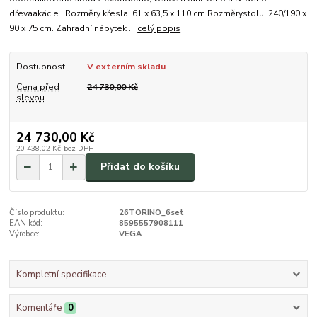
dřevaakácie. Rozměry křesla: 61 x 63,5 x 110 cm.Rozměrystolu: 240/190 x
90 x 75 cm. Zahradní nábytek ...
celý popis
Dostupnost
V externím skladu
Cena před
24 730,00 Kč
slevou
24 730,00 Kč
20 438,02 Kč
bez DPH
Přidat do košíku
Číslo produktu:
26TORINO_6set
EAN kód:
8595557908111
Výrobce:
VEGA
Kompletní specifikace
Komentáře
0