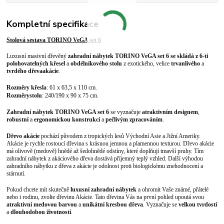
Kompletní specifikace
Stolová sestava
TORINO VeGA set 6
Luxusní masivní dřevěný
zahradní nábytek
TORINO VeGA set 6
se skládá z 6-ti
polohovatelných křesel
a
obdélníkového
stolu
z exotického, velice
trvanlivého
a
tvrdého dřeva
akácie
.
Rozměry křesla
: 61 x 63,5 x 110 cm.
Rozměry
stolu
: 240/190 x 90 x 75 cm
.
Zahradní nábytek
TORINO VeGA set 6
se vyznačuje
atraktivním designem
,
robustní
a
ergonomickou konstrukcí
a
pečlivým zpracováním
.
Dřevo akácie
pochází původem z tropických lesů Východní Asie a Jižní Ameriky.
Akácie je rychle rostoucí dřevina s krásnou jemnou a plamennou texturou. Dřevo akácie
má olivově (medově) hnědé až šedohnědé odstíny, které doplňují tmavší pruhy. Tím
zahradní nábytek z akáciového dřeva dostává příjemný teplý vzhled. Další výhodou
zahradního nábytku z dřeva z akácie je odolnost proti biologickému znehodnocení a
stárnutí.
Pokud chcete mít skutečně
luxusní zahradní nábytek
a ohromit Vaše známé, přátelé
nebo i rodinu, zvolte dřevinu Akácie. Tato dřevina Vás na první pohled upoutá svou
atraktivní medovou barvou
a
unikátní kresbou dřeva
. Vyznačuje se
velkou tvrdostí
a
dlouhodobou životností
.