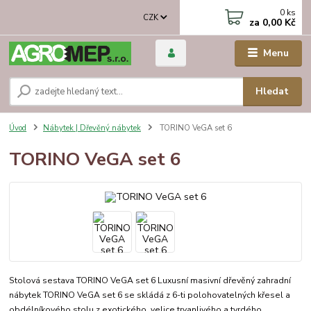
0
ks
CZK
za
0,00 Kč
Menu
Hledat
Úvod
Nábytek | Dřevěný nábytek
TORINO VeGA set 6
TORINO VeGA set 6
Stolová sestava TORINO VeGA set 6 Luxusní masivní dřevěný zahradní
nábytek TORINO VeGA set 6 se skládá z 6-ti polohovatelných křesel a
obdélníkového stolu z exotického, velice trvanlivého a tvrdého