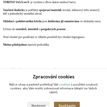
TORINO VeGA set 6
- je vyroben z dřeva akácie medové barvy.
Součástí dodávky
je potřebný
spojovací materiál
, kování, imbusový nebo stranový
klíč a jednoduchý montážní návod.
Skládac
í
a
polohovatelná křesla
jsou
dodávána již smontována
ve složeném stavu.
Určeno do
exteriérů
,
interiérů
a
pergolových prostor
.
Není vhodné pro používání ve vlhkém prostředí bez vhodné impregnace
.
Možno přiobjednat
masivní podsedáky
.
Zboží zařazeno v kategoriích
Zpracování cookies
Nábytek | Dřevěný nábytek
Náš e-shop a partneři potřebují Váš
souhlas
s použitím souborů
cookies, aby Vám mohli zobrazovat informace týkající se Vašich
zájmů.
AGROMEP s.r.o.
NajduZboží.cz
.: EM-LINKS :.
Souhlasím
Nastavení