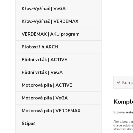
Křov.-Vyžínač | VeGA
Křov.-Vyžínač | VERDEMAX
VERDEMAX | AKU program
Plotostřih ARCH
Půdní vrták | ACTIVE
Půdní vrták | VeGA
Kompl
Motorová pila | ACTIVE
Motorová pila | VeGA
Komple
Motorová pila | VERDEMAX
Stolová se
Novinkou v n
Štípač
dřevo odolně
strukturu dře