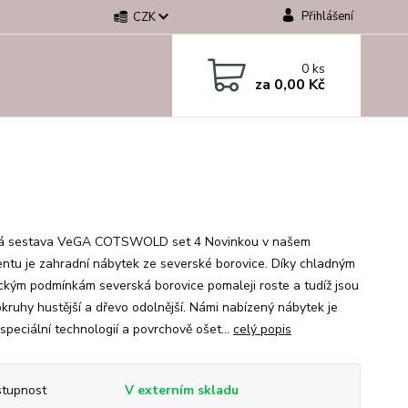
Přihlášení
CZK
0
ks
za
0,00 Kč
vá sestava VeGA COTSWOLD set 4 Novinkou v našem
entu je zahradní nábytek ze severské borovice. Díky chladným
ickým podmínkám severská borovice pomaleji roste a tudíž jsou
tokruhy hustější a dřevo odolnější. Námi nabízený nábytek je
speciální technologií a povrchově ošet...
celý popis
tupnost
V externím skladu