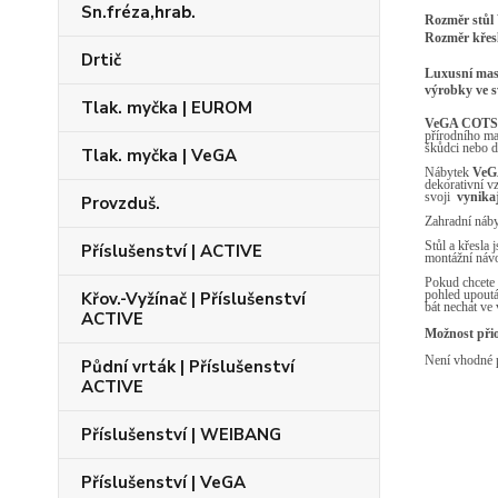
Sn.fréza,hrab.
Rozměr stů
Rozměr kř
Drtič
Luxusní masi
výrobky ve s
Tlak. myčka | EUROM
VeGA COTS
přírodního ma
škůdci nebo 
Tlak. myčka | VeGA
Nábytek
VeG
dekorativní v
svoji
vynikaj
Provzduš.
Zahradní náb
Stůl a křesla
Příslušenství | ACTIVE
montážní návo
Pokud chcete
pohled upout
Křov.-Vyžínač | Příslušenství
bát nechat ve
ACTIVE
Možnost při
Není vhodné 
Půdní vrták | Příslušenství
ACTIVE
Příslušenství | WEIBANG
Příslušenství | VeGA