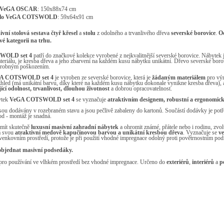
l VeGA OSCAR
: 150x88x74 cm
eslo VeGA COTSWOLD
: 59x64x91 cm
vní stolová sestava
čtyř
křesel
a
stolu
z odolného a trvanlivého dřeva
severské borovice
.
Od
vé kategorii na trhu.
WOLD set 4
patří do značkové kolekce vyrobené z nejkvalitnější severské borovice. Nábytek
teriálu, je kresba dřeva a jeho zbarvení na každém kusu nábytku unikátní. Dřevo severské borov
drobným poškozením.
A COTSWOLD set 4
je vyroben ze severské borovice, která je
žádaným materiálem
pro výr
zhled (má unikátní barvu, díky které na každém kusu nábytku dokonale vynikne kresba dřeva), 
ící odolnost, trvanlivost, dlouhou životnost
a dobrou opracovatelnost.
ytek
VeGA COTSWOLD set 4
se vyznačuje
atraktivním designem, robustní a ergonomic
 jsou dodávány v rozebraném stavu a jsou pečlivě zabaleny do kartonů. Součástí dodávky je pot
d - montáž je snadná.
 mít skutečně
luxusní masivní zahradní nábytek
a ohromit známé, přátele nebo i rodinu, z
á svou
atraktivní medově kapučínovou barvou a unikátní kresbou dřeva
. Vyznačuje se
ve
 venkovním prostředí, protože je při použití vhodné impregnace odolný proti povětrnostním pod
objednat masivní podsedáky.
pro používání ve vlhkém prostředí bez vhodné impregnace. Určeno do
exteriérů
,
interiérů
a
p