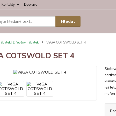
Kontakty
Doprava
Hledat
ábytek | Dřevěný nábytek
VeGA COTSWOLD SET 4
A COTSWOLD SET 4
Stolo
sortim
klimat
její le
mořen 
Dos