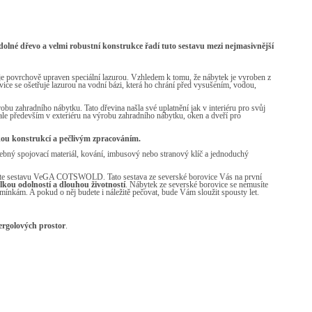
olné dřevo a velmi robustní konstrukce řadí tuto sestavu mezi nejmasivnější
 je povrchově upraven speciální lazurou. Vzhledem k tomu, že nábytek je vyroben z
ice se ošetřuje lazurou na vodní bázi, která ho chrání před vysušením, vodou,
obu zahradního nábytku. Tato dřevina našla své uplatnění jak v interiéru pro svůj
ale především v exteriéru na výrobu zahradního nábytku, oken a dveří pro
kou konstrukcí a pečlivým zpracováním.
řebný spojovací materiál, kování, imbusový nebo stranový klíč a jednoduchý
volte sestavu VeGA COTSWOLD. Tato sestava ze severské borovice Vás na první
lkou odolností a dlouhou životností
. Nábytek ze severské borovice se nemusíte
mínkám. A pokud o něj budete i náležitě pečovat, bude Vám sloužit spousty let.
ergolových prostor
.