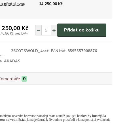
a před slevou
14 250,00 Kč
 250,00 Kč
Přidat do košíku
776,86 Kč
bez DPH
26COTSWOLD_4set
EAN kód:
8595557908876
u:
e:
AKADAS
Komentáře
0
ínkám severská borovice pomaleji roste a tudíž jsou její
letokruhy hustější a
urou na vodní bázi
, která je šetrná k životnímu prostředí a která pomáhá zviditelnit