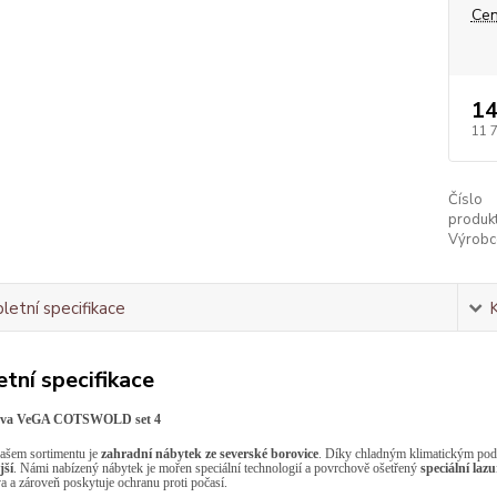
Cen
14
11 
Číslo
produkt
Výrobc
etní specifikace
tní specifikace
stava VeGA COTSWOLD set 4
ašem sortimentu je
zahradní nábytek ze severské borovice
. Díky chladným klimatickým podm
jší
. Námi nabízený nábytek je mořen speciální technologií a povrchově ošetřený
speciální laz
va a zároveň poskytuje ochranu proti počasí.