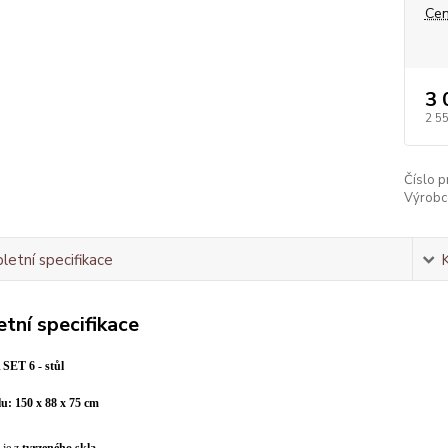
Cen
3 
2 5
Číslo p
Výrobc
etní specifikace
tní specifikace
ET 6 - stůl
u: 150 x 88 x 75 cm