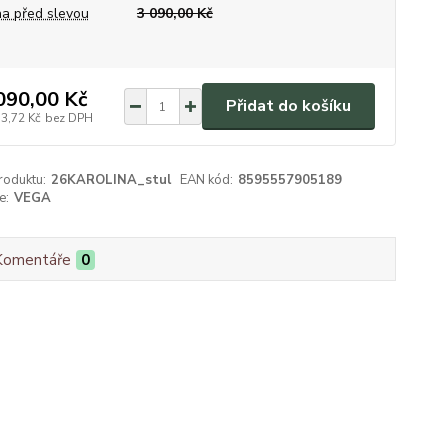
a před slevou
3 090,00 Kč
090,00 Kč
Přidat do košíku
53,72 Kč
bez DPH
roduktu:
26KAROLINA_stul
EAN kód:
8595557905189
e:
VEGA
Komentáře
0