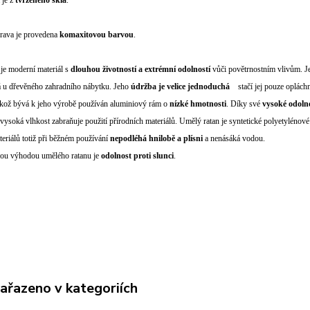
 je z
tvrzeného skla
.
rava je provedena
komaxitovou barvou
.
je moderní materiál s
dlouhou životností a extrémní odolností
vůči povětrnostním vlivům. J
á u dřevěného zahradního nábytku. Jeho
údržba je velice jednoduchá
stačí jej pouze opláchn
likož bývá k jeho výrobě používán aluminiový rám o
nízké hmotnosti
. Díky své
vysoké odoln
 vysoká vlhkost zabraňuje použití přírodních materiálů. Umělý ratan je syntetické polyetyléno
teriálů totiž při běžném používání
nepodléhá hnilobě a plísni
a nenásáká vodou.
nou výhodou umělého ratanu je
odolnost proti slunci
.
zařazeno v kategoriích