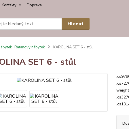
Kontakty
Doprava
Hledat
ábytek | Ratanový nábytek
KAROLINA SET 6 - stůl
LINA SET 6 - stůl
.cs979
.cs727
weight
.cs3270
.cs1314
Dos