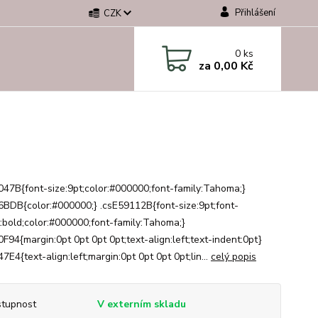
Přihlášení
CZK
0
ks
za
0,00 Kč
047B{font-size:9pt;color:#000000;font-family:Tahoma;}
6BDB{color:#000000;} .csE59112B{font-size:9pt;font-
:bold;color:#000000;font-family:Tahoma;}
F94{margin:0pt 0pt 0pt 0pt;text-align:left;text-indent:0pt}
7E4{text-align:left;margin:0pt 0pt 0pt 0pt;lin...
celý popis
tupnost
V externím skladu