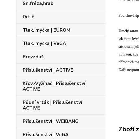
Stolová deska
Sn.fréza,hrab.
Povrchová úp
Drtič
Tlak. myčka | EUROM
Umělý ratan
jak tomu býv
Tlak. myčka | VeGA
stěhování, je
vířivkou, kde
Provzduš.
přírodních ma
Příslušenství | ACTIVE
Další nespor
Křov.-Vyžínač | Příslušenství
ACTIVE
Půdní vrták | Příslušenství
ACTIVE
Příslušenství | WEIBANG
Zboží 
Příslušenství | VeGA