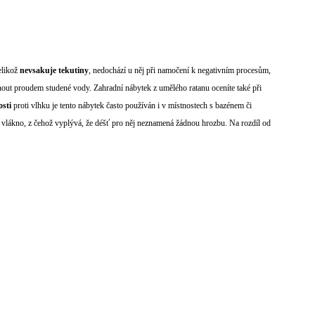
elikož
nevsakuje tekutiny
, nedochází u něj při namočení k negativním procesům,
out proudem studené vody. Zahradní nábytek z umělého ratanu oceníte také při
osti
proti vlhku je tento nábytek často používán i v místnostech s bazénem či
vé vlákno, z čehož vyplývá, že déšť pro něj neznamená žádnou hrozbu. Na rozdíl od