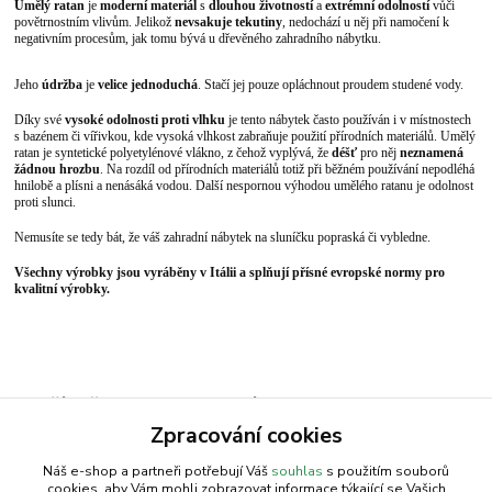
Umělý ratan
je
moderní materiál
s
dlouhou životností
a
extrémní odolností
vůči
povětrnostním vlivům. Jelikož
nevsakuje tekutiny
, nedochází u něj při namočení k
negativním procesům, jak tomu bývá u dřevěného zahradního nábytku.
Jeho
údržba
je
velice jednoduchá
. Stačí jej pouze opláchnout proudem studené vody.
Díky své
vysoké odolnosti proti vlhku
je tento nábytek často používán i v místnostech
s bazénem či vířivkou, kde vysoká vlhkost zabraňuje použití přírodních materiálů. Umělý
ratan je syntetické polyetylénové vlákno, z čehož vyplývá, že
déšť
pro něj
neznamená
žádnou hrozbu
. Na rozdíl od přírodních materiálů totiž při běžném používání nepodléhá
hnilobě a plísni a nenásáká vodou. Další nespornou výhodou umělého ratanu je odolnost
proti slunci.
Nemusíte se tedy bát, že váš zahradní nábytek na sluníčku popraská či vybledne.
Všechny výrobky jsou vyráběny v Itálii a splňují přísné evropské normy pro
kvalitní výrobky.
Zboží zařazeno v kategoriích
Zpracování cookies
Nábytek | Ratanový nábytek
Náš e-shop a partneři potřebují Váš
souhlas
s použitím souborů
cookies, aby Vám mohli zobrazovat informace týkající se Vašich