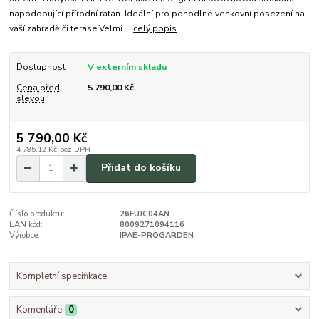
napodobující přírodní ratan. Ideální pro pohodlné venkovní posezení na
vaší zahradě či terase.Velmi ...
celý popis
Dostupnost
V externím skladu
Cena před
5 790,00 Kč
slevou
5 790,00 Kč
4 785,12 Kč
bez DPH
Přidat do košíku
Číslo produktu:
26FUJC04AN
EAN kód:
8009271094116
Výrobce:
IPAE-PROGARDEN
Kompletní specifikace
Komentáře
0