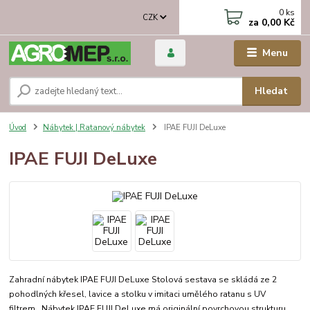
0
ks
CZK
za
0,00 Kč
Menu
Hledat
Úvod
Nábytek | Ratanový nábytek
IPAE FUJI DeLuxe
IPAE FUJI DeLuxe
Zahradní nábytek IPAE FUJI DeLuxe Stolová sestava se skládá ze 2
pohodlných křesel, lavice a stolku v imitaci umělého ratanu s UV
filtrem. Nábytek IPAE FUJI DeLuxe má originální povrchovou strukturu