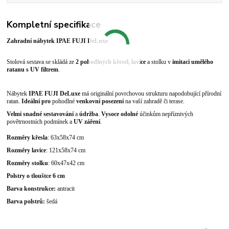
Kompletní specifikace
Zahradní nábytek IPAE FUJI DeLuxe
Stolová sestava se skládá ze
2 pohodlných křesel, lavice
a stolku v
imitaci umělého
ratanu s UV filtrem
.
Nábytek
IPAE FUJI DeLuxe
má originální povrchovou strukturu napodobující přírodní
ratan.
Ideální pro
pohodlné
venkovní posezení
na vaší zahradě či terase.
Velmi snadné sestavování
a
údržba
.
Vysoce odolné
účinkům nepříznivých
povětrnostních podmínek a
UV záření
.
Rozměry křesla
: 63x58x74 cm
Rozměry lavice
: 121x58x74 cm
Rozměry stolku
: 60x47x42 cm
Polstry o tlouštce 6 cm
Barva konstrukce:
antracit
Barva polstrů:
šedá