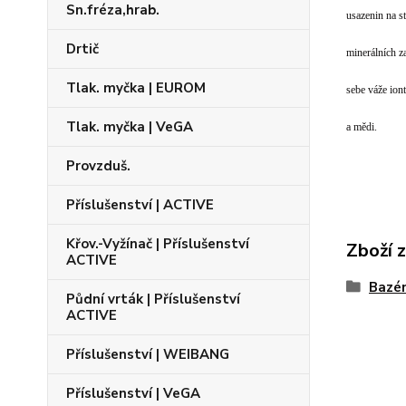
Sn.fréza,hrab.
usazenin na s
Drtič
minerálních za
Tlak. myčka | EUROM
sebe váže ion
Tlak. myčka | VeGA
a mědi.
Provzduš.
Příslušenství | ACTIVE
Křov.-Vyžínač | Příslušenství
Zboží 
ACTIVE
Bazén
Půdní vrták | Příslušenství
ACTIVE
Příslušenství | WEIBANG
Příslušenství | VeGA