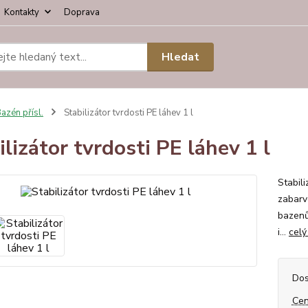
Kontakty
Doprava
Hledat
azén přísl.
Stabilizátor tvrdosti PE láhev 1 l
ilizátor tvrdosti PE láhev 1 l
Stabili
zabarv
bazenů
i...
celý
Dos
Cen