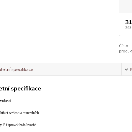
31
263
Číslo
produkt
etní specifikace
tní specifikace
tvrdosti
hibici tvrdosti a mineralních
dy. P
ř
ipravek brání tvorbě