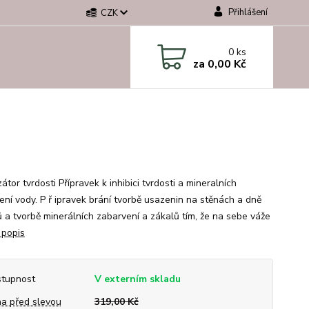
Přihlášení
CZK
0
ks
za
0,00 Kč
zátor tvrdosti Přípravek k inhibici tvrdosti a mineralních
ení vody. P ř ipravek brání tvorbě usazenin na stěnách a dně
 a tvorbě minerálních zabarvení a zákalů tím, že na sebe váže
 popis
tupnost
V externím skladu
a před slevou
319,00 Kč