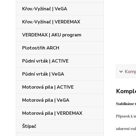
Křov.-Vyžínač | VeGA
Křov.-Vyžínač | VERDEMAX
VERDEMAX | AKU program
Plotostřih ARCH
Půdní vrták | ACTIVE
Kompl
Půdní vrták | VeGA
Motorová pila | ACTIVE
Komple
Motorová pila | VeGA
Stabilizátor 
Motorová pila | VERDEMAX
Přípravek k in
Štípač
zabarvení vo