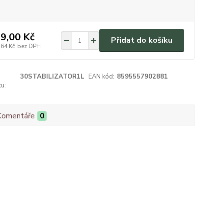
9,00 Kč
Přidat do košíku
,64 Kč
bez DPH
30STABILIZATOR1L
EAN kód:
8595557902881
u:
Komentáře
0