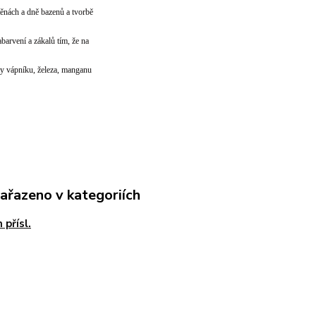
těnách a dně bazenů a tvorbě
barvení a zákalů tím, že na
ty vápníku, železa, manganu
zařazeno v kategoriích
 přísl.