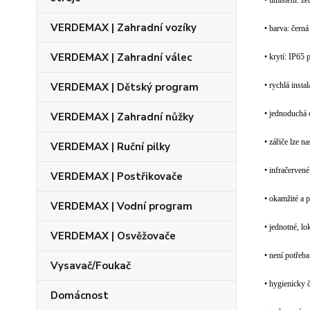
• umístění: ze
VERDEMAX | Zahradní vozíky
• barva: černá
VERDEMAX | Zahradní válec
• krytí: IP65 p
VERDEMAX | Dětský program
• rychlá inst
• jednoduchá 
VERDEMAX | Zahradní nůžky
• zářiče lze 
VERDEMAX | Ruční pilky
• infračerven
VERDEMAX | Postřikovače
• okamžité a 
VERDEMAX | Vodní program
• jednotné, l
VERDEMAX | Osvěžovače
• není potřeb
Vysavač/Foukač
• hygienicky 
Domácnost