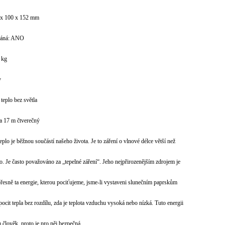
 x 100 x 152 mm
dáná: ANO
 kg
y
teplo bez světla
a 17 m čtverečný
eplo je běžnou součástí našeho života. Je to záření o vlnové délce větší než
lo. Je často považováno za „tepelné záření“. Jeho nejpřirozenějším zdrojem je
 přesně ta energie, kterou pociťujeme, jsme-li vystaveni slunečním paprskům
ocit tepla bez rozdílu, zda je teplota vzduchu vysoká nebo nízká. Tuto energii
 člověk, proto je pro něj bezpečná.