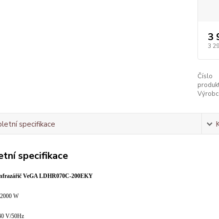
3 
3 2
Číslo
produkt
Výrobc
etní specifikace
tní specifikace
nfrazářič VeGA
LDHR070C-200EKY
 2000 W
240 V/50Hz