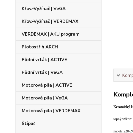
Křov.-Vyžínač | VeGA
Křov.-Vyžínač | VERDEMAX
VERDEMAX | AKU program
Plotostřih ARCH
Půdní vrták | ACTIVE
Půdní vrták | VeGA
Kompl
Motorová pila | ACTIVE
Komple
Motorová pila | VeGA
Keramický I
Motorová pila | VERDEMAX
topný výkon:
Štípač
napětí: 220-