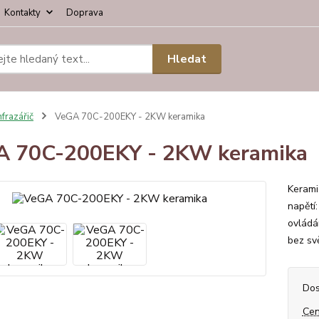
Kontakty
Doprava
Hledat
nfrazářič
VeGA 70C-200EKY - 2KW keramika
A 70C-200EKY - 2KW keramika
Kerami
napětí
ovládá
bez svě
Dos
Cen