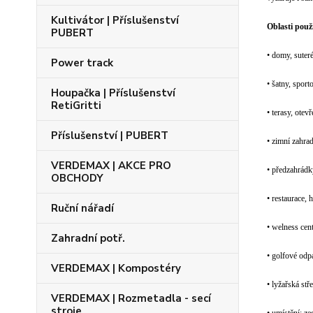
Kultivátor | Příslušenství
Oblasti použi
PUBERT
• domy, suter
Power track
• šatny, sport
Houpačka | Příslušenství
RetiGritti
• terasy, ote
Příslušenství | PUBERT
• zimní zahra
VERDEMAX | AKCE PRO
• předzahrádk
OBCHODY
• restaurace, 
Ruční nářadí
• welness cen
Zahradní potř.
• golfové odpa
VERDEMAX | Kompostéry
• lyžařská stř
VERDEMAX | Rozmetadla - secí
stroje