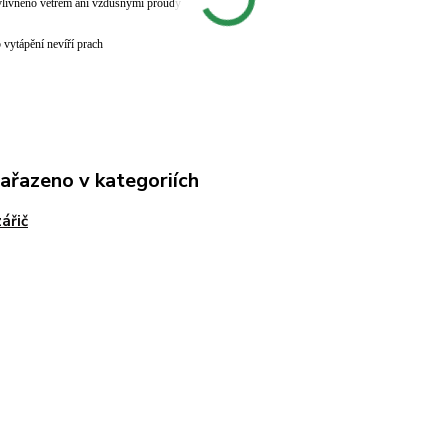
ovlivněno větrem ani vzdušnými proudy
 vytápění nevíří prach
zařazeno v kategoriích
zářič