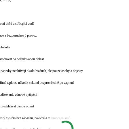
ď, strop,
roti dešti a stříkající vodě
alace a bezporuchový provoz
obsluha
nasměrovat na požadovanou oblast
é paprsky neohřívají okolní vzduch, ale pouze osoby a objekty
přímé teplo za několik sekund bezprostředně po zapnutí
okalizované, zónové vytápění
a předehřívat danou oblast
čistý systém bez zápachu, baktérií a mikroorganismů