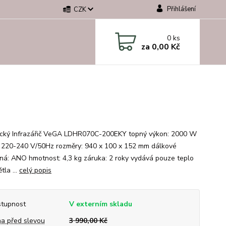
Přihlášení
CZK
0
ks
za
0,00 Kč
cký Infrazářič VeGA LDHR070C-200EKY topný výkon: 2000 W
: 220-240 V/50Hz rozměry: 940 x 100 x 152 mm dálkové
ná: ANO hmotnost: 4,3 kg záruka: 2 roky vydává pouze teplo
tla ...
celý popis
tupnost
V externím skladu
a před slevou
3 990,00 Kč