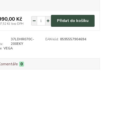
990,00 Kč
Přidat do košíku
97,52 Kč
bez DPH
37LDHR070C-
EAN kód:
8595557904694
u:
200EKY
e:
VEGA
Komentáře
0