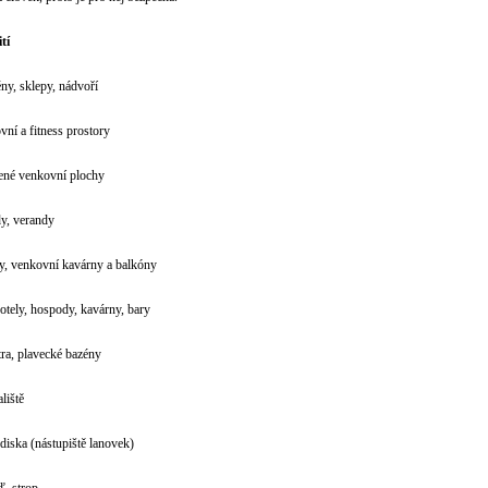
tí
ény, sklepy, nádvoří
ovní a fitness prostory
vřené venkovní plochy
dy, verandy
y, venkovní kavárny a balkóny
hotely, hospody, kavárny, bary
tra, plavecké bazény
liště
ediska (nástupiště lanovek)