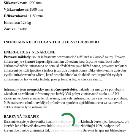
Šířka
venkovní:
1200 mm
Výška
venkovní:
1900 mm
Délka
venkovní
: 1150 mm
Hmotnost:
128 kg
Záruka:
3 roky
INFRASAUNA HEALTHLAND DeLUXE 2222 CARBON BT
ENERGETICKY NENÁROČNÉ
Provozní náklady
jsou u infrasauny nesrovnatelně nižší než u klasické sauny.
Provoz
infrasauny je
výrazně úspornější
,
hlavním důvodem jsou úsporné keramické nebo
karbonové zářiče, infrasauna se nemusí předehřívat jako běžná sauna, provozní teplota v
infrasauně je nižší (pocitová teplota je zhruba dvojnásobná). Díky efektivnímu způsobu
využití infračerveného záření, které proniká hluboko do tkáně, není zapotřebí vytápět
infrasaunu do tak vysoké teploty, jako je tomu u běžné klasické sauny.
Infrasauny jsou
energeticky nenáročné spotřebiče
, náklady na energii se pohybují v
závislosti na velikosti infrasauny pro každý Váš pobyt v infrasauně okolo 4 - 8 Kč.
Záleží na velikosti a kapacitě infrasauny, čím větší infrasauna, tím vyšší výkon potřebuje.
Níže naleznete tabulku uvádějící průměrnou spotřebu a přibližnou cenu za saunovací
cyklus daného typu infrasauny.
BAREVNÁ TERAPIE
Barevná terapie je elektroniky řízená a skládá se ze 7 základních barevných kompozic, při
kterých lze efektivně aktivovat lidské smyslové buňky zklidňující kůži, podporující
krevní oběh, nebo zmírňující tlak na nervovou soustavu.Barevná terapie má blahodárný