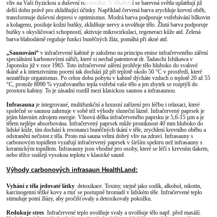
vliv na Vaši fiyzickou a duševní rovnováhu. V lékařství se barevná světla uplatňují již
delší dobu právě pro zklidňující účinky. Například červená barva zrychluje krevní oběh,
transformuje duševní depresi v optimismus. Modrá barva podporuje vstřebávání bílkovin
a kolagenu, posiluje kožní buňky, zklidňuje nervy a uvolňuje tělo. Žlutá barva podporuje
buňky s okysličovací schopností, aktivuje mikrocirkulaci, regeneraci kůže atd. Zelená
barva blahodárně reguluje funkci buněčných žláz, pomáhá při akné atd.
„Saunován
í
“
v infračervené kabině je založeno na principu emise infračerveného záření
speciálními karbonovými zářiči, které si nechal patentovat dr. Tadaschi Ishikawa v
Japonsku již v roce 1965. Toto infračervené záření prohřeje tělo hluboko do svalové
tkáně a k intenzivnímu pocení tak dochází již při teplotě okolo 50 °C v prostředí, které
nezatěžuje organismus. Po celou dobu pobytu v kabině dýcháte vzduch o teplotě 20 až 55
°C, protože 8090 % vyzařovaného tepla vstřebá vaše tělo a jen zbytek se rozptýlí do
prostoru kabiny. To je zásadní rozdíl mezi klasickou saunou a infrasaunou.
Infrasauna
je integrované, multifunkční a luxusní zařízení pro léčbu i relaxaci, které
společně se saunou zahrnuje v sobě též výhody sluneční lázně. Infračervený paprsek je
jejím hlavním zdrojem energie. Vlnová délka infračerveného paprsku je 5,6-15 µm a je
tělem nejlépe absorbována. Infračervený paprsek může proniknout 40 mm hluboko do
lidské kůže, tím dochází k resonanci buněčných tkání v těle, zrychlení krevního oběhu a
odstranění nečistot z těla. Proto má sauna velmi dobrý vliv na zdraví. Infrasauny s
carbonovým topidlem vyzařují infračervený paprsek v širším spektru než infrasauny s
keramickým topidlem. Infrasauny jsou vhodné pro osoby, které se léčí s krevním tlakem,
nebo těžce snášejí vysokou teplotu v klasické sauně.
Výhody carbonových infrasaun HealthLand:
Vyhání z těla jedovaté látky
detoxikace. Toxiny, stejně jako sodík, alkohol, nikotin,
karcinogenní těžké kovy a rtuť se postupně hromadí v lidském těle. Infračervené teplo
stimuluje potní žlázy, aby pročišťovaly a detoxikovaly pokožku.
Redukuje stres
Infračervené teplo uvolňuje svaly a uvolňuje tělo např. před masáží.