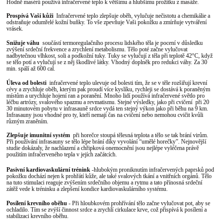
Hodně masérů používá infračervené teplo k většímu a hlubšímu prožitku z masáže.
Prospívá Vaší kůži
Infračervené teplo zlepšuje oběh, vylučuje nečistotu a chemikálie a
odstraňuje odumřelé kožní buňky. To vše zpevňuje Vaši pokožku a zmírňuje vytváření
vrásek.
Snižuje váhu
součástí termoregulačního procesu lidského těla je pocení v důsledku
zvýšení srdeční frekvence a zrychlení metabolismu. Tělo poté začne vylučovat
nadbytečnou vlhkost, soli a podkožní tuky. Tuky se vylučují z těla při teplotě 42°C, když
se tělo potí a vylučují se z něj škodlivé látky. Vhodný doplněk pro redukci váhy. Za 30
min. spálí až 600 cal.
Úleva od bolesti
infračervené teplo ulevuje od bolesti tím, že se v těle rozšiřují krevní
cévy a zrychluje oběh, kterým pak proudí více kyslíku, rychleji se dostává k poraněným
místům a urychluje hojení ran a poranění. Mnoho lidí používá infračervené světlo pro
léčbu artrózy, svalového spazmu a revmatismu. Stejné výsledky, jako při cvičení při 20
30 minutovém pobytu v infrasauně srdce vydá ten stejný výkon jako při běhu na 9 km.
Infrasauny jsou vhodné pro ty, kteří nemají čas na cvičení nebo nemohou cvičit kvůli
různým zraněním.
Zlepšuje imunitní systém
při horečce stoupá tělesná teplota a tělo se tak brání virům.
Při používání infrasauny se tělo lépe brání díky vyvolání “umělé horečky”. Nejnovější
studie dokázaly, že nachlazení a chřipková onemocnění jsou nejlépe vyléčena právě
použitím infračerveného tepla v jejích začátcích.
Pasivní kardiovaskulární trénink
-hlubokým proniknutím infračervených paprsků pod
pokožku dochází nejen k prohřátí kůže, ale také svalových tkání a vnitřních orgánů. Tělo
na tuto stimulaci reaguje zvýšením srdečního objemu a rytmu a tato přínosná srdeční
zátěž vede k tréninku a zlepšení kondice kardiovaskulárního systému.
Posílení krevního oběhu
- Při hloubkovém prohřívání tělo začne vylučovat pot, aby se
ochladilo. Tím se zvýší činnost srdce a zrychlí cirkulace krve, což přispívá k posílení a
stabilizaci krevního oběhu.