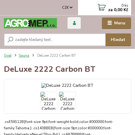
0
ks
CZK
za
0,00 Kč
Menu
Hledat
Úvod
Sauna
DeLuxe 2222 Carbon BT
DeLuxe 2222 Carbon BT
.csE59112B{font-size:9pt;font-weight:bold;color:#000000;font-
family:Tahoma;} .cs143BBEB{font-size:9pt;color:#000000;font-
family:HelveticaNeueLTPro-Bd;} .cs687BBBB{font-