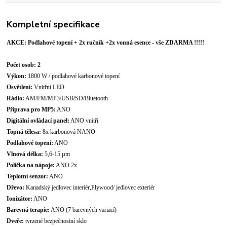
Kompletní specifikace
AKCE: Podlahové topení + 2x ručník +2x vonná esence - vše ZDARMA !!!!!
Počet osob: 2
Výkon:
1800 W / podlahové karbonové topení
Osvětlení:
Vnitřní LED
Rádio:
AM/FM/MP3/USB/SD/Bluetooth
Příprava pro MP5:
ANO
Digitální ovládací panel:
ANO vnitří
Topná tělesa:
8x karbonová NANO
Podlahové topení:
ANO
Vlnová délka:
5,6-15 µm
Polička na nápoje:
ANO 2x
Teplotní senzor:
ANO
Dřevo:
Kanadský jedlovec interiér,
Plywood/ jedlovec exteriér
Ionizátor:
ANO
Barevná terapie:
ANO (7 barevných variací)
Dveře:
tvrzené bezpečnostní sklo