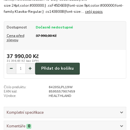
size:24pt;color:#000000;} .csF45D6EB{font-size:9pt;color:#000000;font-
family:Klavika-Regular;} .cs143B00B{font-size:...
celý popis
Dostupnost
Dočasně nedostupné
Cena před
37 990,00 Kč
slevou
37 990,00 Kč
31 396,69 Kč
bez DPH
Přidat do košíku
Číslo produktu:
6420SLPL19W
EAN kód:
8595557907459
Výrobce:
HEALTHLAND
Kompletní specifikace
Komentáře
0