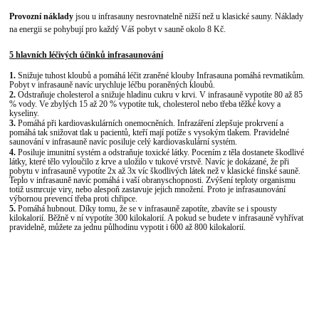
Provozní náklady
jsou u infrasauny nesrovnatelně nižší než u klasické sauny. Náklady
na energii se pohybují pro každý Váš pobyt v sauně okolo 8 Kč.
5 hlavních léčivých účinků infrasaunování
1.
Snižuje tuhost kloubů a pomáhá léčit zraněné klouby Infrasauna pomáhá revmatikům.
Pobyt v infrasauně navíc urychluje léčbu poraněných kloubů.
2.
Odstraňuje cholesterol a snižuje hladinu cukru v krvi. V infrasauně vypotíte 80 až 85
% vody. Ve zbylých 15 až 20 % vypotíte tuk, cholesterol nebo třeba těžké kovy a
kyseliny.
3.
Pomáhá při kardiovaskulárních onemocněních. Infrazáření zlepšuje prokrvení a
pomáhá tak snižovat tlak u pacientů, kteří mají potíže s vysokým tlakem. Pravidelné
saunování v infrasauně navíc posiluje celý kardiovaskulární systém.
4.
Posiluje imunitní systém a odstraňuje toxické látky. Pocením z těla dostanete škodlivé
látky, které tělo vyloučilo z krve a uložilo v tukové vrstvě. Navíc je dokázané, že při
pobytu v infrasauně vypotíte 2x až 3x víc škodlivých látek než v klasické finské sauně.
Teplo v infrasauně navíc pomáhá i vaší obranyschopnosti. Zvýšení teploty organismu
totiž usmrcuje viry, nebo alespoň zastavuje jejich množení. Proto je infrasaunování
výbornou prevencí třeba proti chřipce.
5.
Pomáhá hubnout. Díky tomu, že se v infrasauně zapotíte, zbavíte se i spousty
kilokalorií. Běžně v ní vypotíte 300 kilokalorií. A pokud se budete v infrasauně vyhřívat
pravidelně, můžete za jednu půlhodinu vypotit i 600 až 800 kilokalorií.