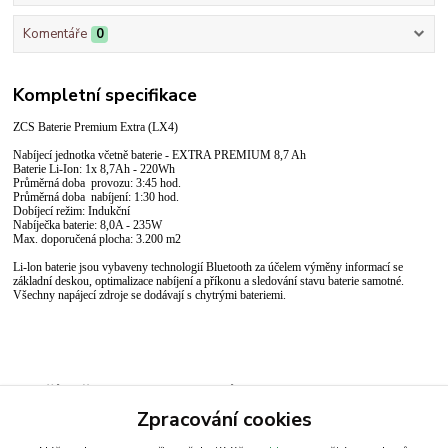
Komentáře
0
Kompletní specifikace
ZCS Baterie Premium Extra (LX4)
Nabíjecí jednotka včetně baterie - EXTRA PREMIUM 8,7 Ah
Baterie Li-Ion: 1x 8,7Ah - 220Wh
Průměrná doba provozu: 3:45 hod.
Průměrná doba nabíjení: 1:30 hod.
Dobíjecí režim: Indukční
Nabíječka baterie: 8,0A - 235W
Max. doporučená plocha: 3.200 m2
Li-lon baterie jsou vybaveny technologií Bluetooth za účelem výměny informací se
základní deskou, optimalizace nabíjení a příkonu a sledování stavu baterie samotné.
Všechny napájecí zdroje se dodávají s chytrými bateriemi.
Zboží zařazeno v kategoriích
Zpracování cookies
Robot | Přísl. TECH