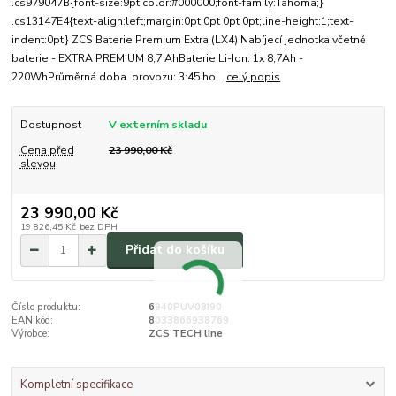
.cs979047B{font-size:9pt;color:#000000;font-family:Tahoma;}
.cs13147E4{text-align:left;margin:0pt 0pt 0pt 0pt;line-height:1;text-
indent:0pt} ZCS Baterie Premium Extra (LX4) Nabíjecí jednotka včetně
baterie - EXTRA PREMIUM 8,7 AhBaterie Li-Ion: 1x 8,7Ah -
220WhPrůměrná doba provozu: 3:45 ho...
celý popis
Dostupnost
V externím skladu
Cena před
23 990,00 Kč
slevou
23 990,00 Kč
19 826,45 Kč
bez DPH
Přidat do košíku
Číslo produktu:
6940PUV08I90
EAN kód:
8033866938769
Výrobce:
ZCS TECH line
Kompletní specifikace